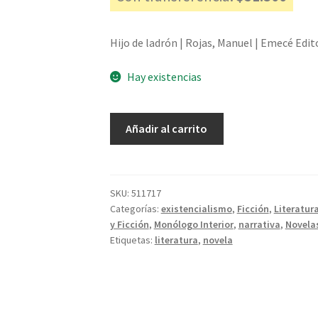
Hijo de ladrón | Rojas, Manuel | Emecé Edit
Hay existencias
Hijo
Añadir al carrito
de
ladrón
-
Rojas,
SKU:
511717
Categorías:
existencialismo
,
Ficción
,
Literatur
Manuel
y Ficción
,
Monólogo Interior
,
narrativa
,
Novela
cantidad
Etiquetas:
literatura
,
novela