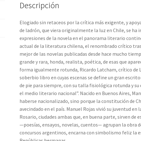
Descripción
Elogiado sin retaceos por la crítica más exigente, y apoya
de ladrón, que viera originalmente la luz en Chile, se h
expresiones de la novela en el panorama literario contin
actual de la literatura chilena, el renombrado crítico tra
mejor de las novelas publicadas desde hace mucho tiemp
grande y rara, honda, realista, poética, de esas que apare
forma igualmente rotunda, Ricardo Latcham, crítico de L
soberbio libro en cuyas escenas se define un gran escritor
de pie para siempre, con su talla fisiológica rotunda y su 
el medio literario nacional”. Nacido en Buenos Aires, Ma
haberse nacionalizado, sino porque la constitución de Chi
avecindado en el país. Manuel Rojas vivió su juventud en 
Rosario, ciudades ambas que, en buena parte, sirven de e
—poesías, ensayos, novelas, cuentos— agrupan la obra de
concursos argentinos, encarna con simbolismo feliz la es
Repúblicas hermanas.