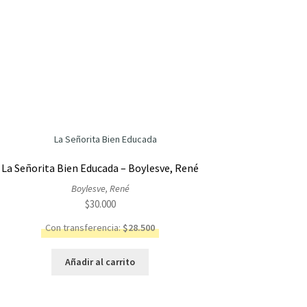
La Señorita Bien Educada – Boylesve, René
Boylesve, René
$
30.000
Con transferencia:
$
28.500
Añadir al carrito