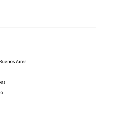
Buenos Aires
pas
no