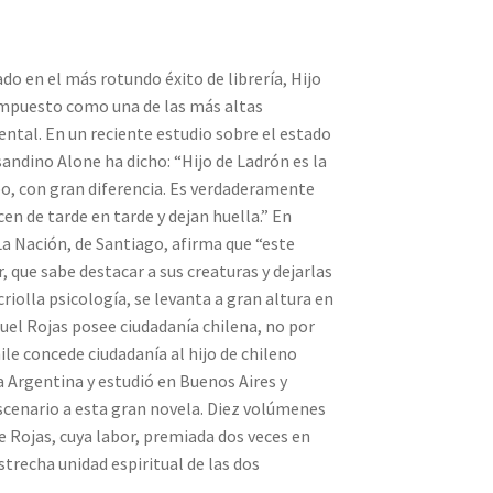
do en el más rotundo éxito de librería, Hijo
a impuesto como una de las más altas
ental. En un reciente estudio sobre el estado
sandino Alone ha dicho: “Hijo de Ladrón es la
o, con gran diferencia. Es verdaderamente
cen de tarde en tarde y dejan huella.” En
a Nación, de Santiago, afirma que “este
, que sabe destacar a sus creaturas y dejarlas
criolla psicología, se levanta a gran altura en
nuel Rojas posee ciudadanía chilena, no por
le concede ciudadanía al hijo de chileno
la Argentina y estudió en Buenos Aires y
scenario a esta gran novela. Diez volúmenes
 Rojas, cuya labor, premiada dos veces en
trecha unidad espiritual de las dos