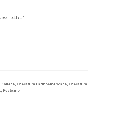
ores | 511717
a Chilena
,
Literatura Latinoamericana
,
Literatura
s
,
Realismo