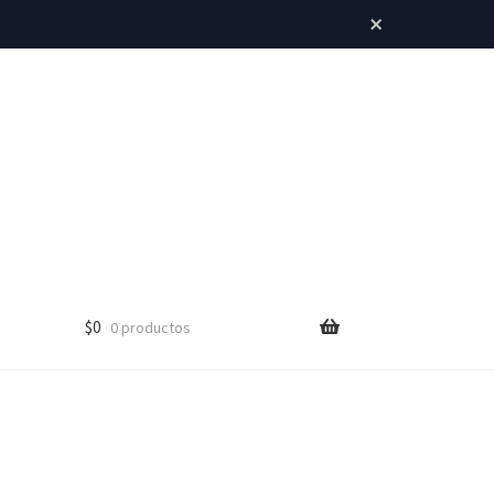
×
$
0
0 productos