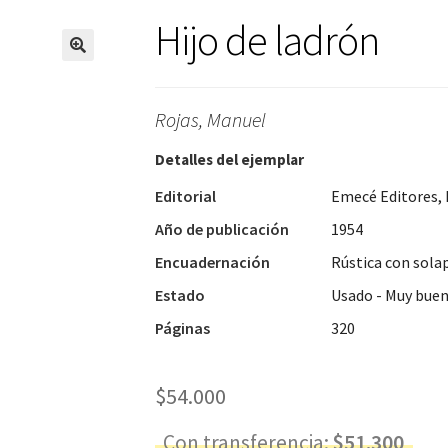
Hijo de ladrón
Rojas, Manuel
Detalles del ejemplar
Editorial
Emecé Editores, 
Año de publicación
1954
Encuadernación
Rústica con sola
Estado
Usado - Muy bue
Páginas
320
$
54.000
Con transferencia:
$
51.300