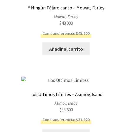
Y Ningún Pájaro cantó – Mowat, Farley
Mowat, Farley
$
48.000
Con transferencia:
$
45.600
Añadir al carrito
Los Últimos Límites – Asimov, Isaac
Asimov, Isaac
$
33.600
Con transferencia:
$
31.920