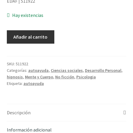
EDAF | 511922
Hay existencias
Hipnopensamiento:
Añadir al carrito
Revolucionario
método
de
reprogramar
SKU:
511922
Categorías:
autoayuda
,
Ciencias sociales
,
Desarrollo Personal
,
su
hipnosis
,
Mente y Cuerpo
,
No ficción
,
Psicologia
mente
Etiqueta:
autoayuda
para
el
éxito
-
Descripción
Markham,
Ursula
Información adicional
cantidad