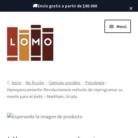
Buscar libros
🚚
Envío gratis a partir de $80.000
×
Ir
Ir
Menú
a
al
la
contenido
navegación
Inicio
Inicio
No ficción
Ciencias sociales
Psicologia
Expandi
Hipnopensamiento: Revolucionario método de reprogramar su
Libros
el
mente para el éxito – Markham, Ursula
menú
hijo