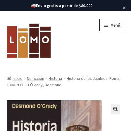
Buscar libros
Envío gratis a partir de $80.000
×
Ir
Ir
Menú
a
al
la
contenido
navegación
Inicio
Inicio
No ficción
Historia
Historia de los Jubileos. Roma:
Expandi
1300-2000 – O’Grady, Desmond
Libros
el
menú
hijo