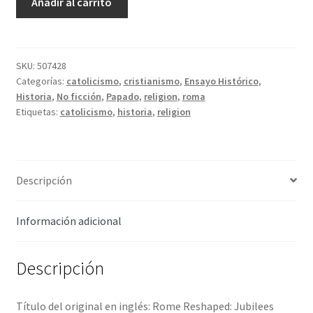
Añadir al carrito
de
los
Jubileos.
Roma:
SKU:
507428
Categorías:
catolicismo
,
cristianismo
,
Ensayo Histórico
,
1300-
Historia
,
No ficción
,
Papado
,
religion
,
roma
2000
Etiquetas:
catolicismo
,
historia
,
religion
-
O'Grady,
Desmond
cantidad
Descripción
Información adicional
Descripción
Título del original en inglés: Rome Reshaped: Jubilees