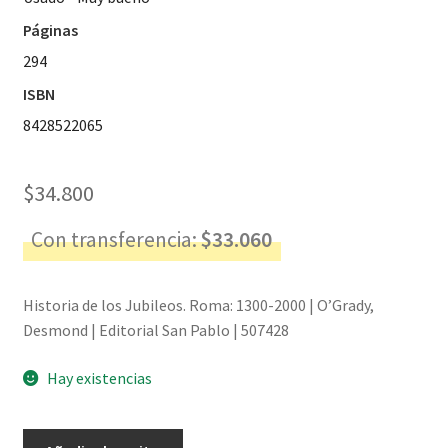
Páginas
294
ISBN
8428522065
$
34.800
Con transferencia:
$
33.060
Historia de los Jubileos. Roma: 1300-2000 | O’Grady,
Desmond | Editorial San Pablo | 507428
Hay existencias
Historia