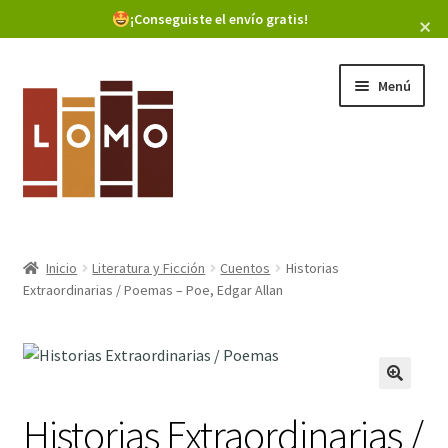
Buscar libros
¡Conseguiste el envío gratis!
×
Ir
Ir
Menú
a
al
la
contenido
navegación
Inicio
Inicio
Literatura y Ficción
Cuentos
Historias
Expandi
Extraordinarias / Poemas – Poe, Edgar Allan
Libros
el
menú
hijo
Historias Extraordinarias /