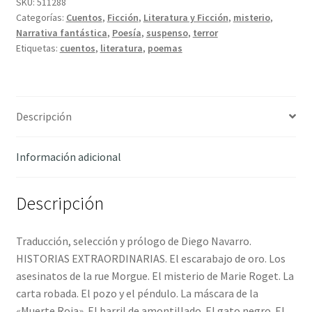
-
SKU:
511288
Categorías:
Cuentos
,
Ficción
,
Literatura y Ficción
,
misterio
,
Poe,
Narrativa fantástica
,
Poesía
,
suspenso
,
terror
Edgar
Etiquetas:
cuentos
,
literatura
,
poemas
Allan
cantidad
Descripción
Información adicional
Descripción
Traducción, selección y prólogo de Diego Navarro.
HISTORIAS EXTRAORDINARIAS. El escarabajo de oro. Los
asesinatos de la rue Morgue. El misterio de Marie Roget. La
carta robada. El pozo y el péndulo. La máscara de la
«Muerte Roja». El barril de amontillado. El gato negro. El