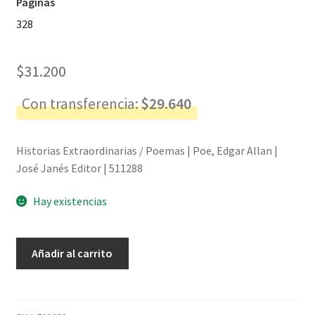
Páginas
328
$
31.200
Con transferencia:
$
29.640
Historias Extraordinarias / Poemas | Poe, Edgar Allan |
José Janés Editor | 511288
Hay existencias
Historias
Añadir al carrito
Extraordinarias
/
Poemas