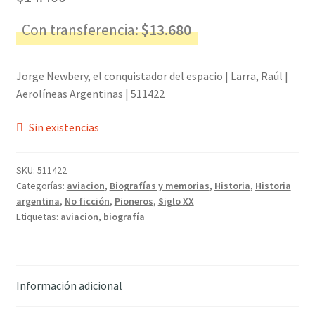
Con transferencia:
$
13.680
Jorge Newbery, el conquistador del espacio | Larra, Raúl |
Aerolíneas Argentinas | 511422
Sin existencias
SKU:
511422
Categorías:
aviacion
,
Biografías y memorias
,
Historia
,
Historia
argentina
,
No ficción
,
Pioneros
,
Siglo XX
Etiquetas:
aviacion
,
biografía
Información adicional