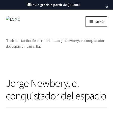
Buscar libros
🚚
Envío gratis a partir de $80.000
×
Ir
Ir
Menú
a
al
la
contenido
Inicio
navegación
Inicio
No ficción
Historia
Jorge Newbery, el conquistador
Expandi
del espacio – Larra, Raúl
Libros
el
menú
hijo
Jorge Newbery, el
conquistador del espacio