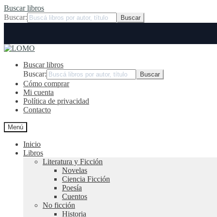
Buscar libros
Buscar:
Ir
Ir
a
al
Buscar libros
la
contenido
navegación
Buscar:
Cómo comprar
Mi cuenta
Política de privacidad
Contacto
Menú
Inicio
Libros
Literatura y Ficción
Novelas
Ciencia Ficción
Poesía
Cuentos
No ficción
Historia