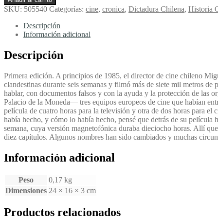
aventura
SKU:
505540
Categorías:
cine
,
cronica
,
Dictadura Chilena
,
Historia
de
Miguel
Descripción
Littín
Información adicional
clandestino
en
Descripción
Chile
-
Primera edición. A principios de 1985, el director de cine chileno Mig
García
clandestinas durante seis semanas y filmó más de siete mil metros de pe
Márquez,
hablar, con documentos falsos y con la ayuda y la protección de las org
Gabriel
Palacio de la Moneda— tres equipos europeos de cine que habían entrado
cantidad
película de cuatro horas para la televisión y otra de dos horas para 
había hecho, y cómo lo había hecho, pensé que detrás de su película ha
semana, cuya versión magnetofónica duraba dieciocho horas. Allí qued
diez capítulos. Algunos nombres han sido cambiados y muchas circunst
Información adicional
Peso
0,17 kg
Dimensiones
24 × 16 × 3 cm
Productos relacionados