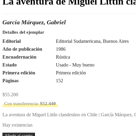
La aventura de Miguel Littín cl
García Márquez, Gabriel
Detalles del ejemplar
Editorial
Editorial Sudamericana, Buenos Aires
Año de publicación
1986
Encuadernación
Rústica
Estado
Usado - Muy bueno
Primera edición
Primera edición
Páginas
152
$
55.200
Con transferencia:
$
52.440
La aventura de Miguel Littín clandestino en Chile | García Márquez, 
Hay existencias
La
Añadir al carrito