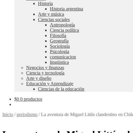
Historia
Historia argentina
Arte y música
Ciencias sociales
Antropología
Ciencia política
Filosofía
Geografía
Sociología
Psicologia
comunicacion
lingüistica
Negocios y finanzas
Ciencia y tecnología
Arte y diseño
Educación y Aprendizaje
Ciencias de la educación
$
0
0 productos
Inicio
/
periodismo
/
La aventura de Miguel Littín clandestino en Chi