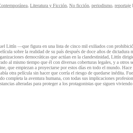
 Contemporánea
,
Literatura y Ficción
,
No ficción
,
periodismo
,
reportaje
uel Littín —que figura en una lista de cinco mil exiliados con prohibici
lícula sobre la realidad de su país después de doce años de dictadura mi
anizaciones democráticas que actúan en la clandestinidad, Littín dirigió
 al mismo tiempo que él con diversas coberturas legales, y a otros seis
el cine, que empiezan a proyectarse por estos días en todo el mundo. Ha
bía otra película sin hacer que corría el riesgo de quedarse inédita. Fu
o completa la aventura humana, con todas sus implicaciones profesional
ancias alteradas para proteger a los protagonistas que siguen viviendo