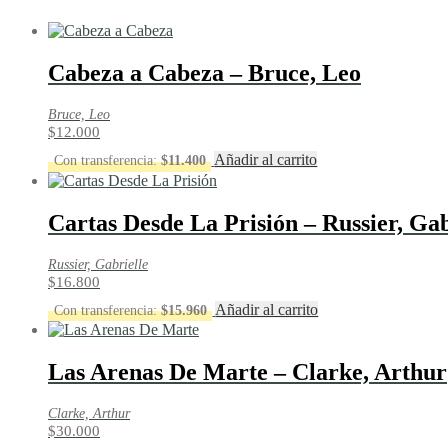
Cabeza a Cabeza – Bruce, Leo
Bruce, Leo
$
12.000
Añadir al carrito
Con transferencia:
$
11.400
Cartas Desde La Prisión – Russier, Gab
Russier, Gabrielle
$
16.800
Añadir al carrito
Con transferencia:
$
15.960
Las Arenas De Marte – Clarke, Arthur
Clarke, Arthur
$
30.000