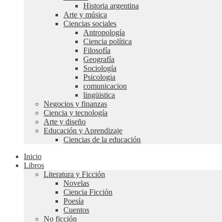
Historia argentina
Arte y música
Ciencias sociales
Antropología
Ciencia política
Filosofía
Geografía
Sociología
Psicologia
comunicacion
lingüistica
Negocios y finanzas
Ciencia y tecnología
Arte y diseño
Educación y Aprendizaje
Ciencias de la educación
Inicio
Libros
Literatura y Ficción
Novelas
Ciencia Ficción
Poesía
Cuentos
No ficción