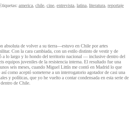
Etiquetas:
america
,
chile
,
cine
,
entrevista
,
latina
,
literatura
,
reportaje
ón absoluta de volver a su tierra—estuvo en Chile por artes
litar. Con la cara cambiada, con un estilo distinto de vestir y de
 a lo largo y lo hondo del territorio nacional — inclusive dentro del
 equipos juveniles de la resistencia interna. El resultado fue una
ce unos seis meses, cuando Miguel Littín me contó en Madrid lo que
e así como aceptó someterse a un interrogatorio agotador de casi una
es y políticas, que yo he vuelto a contar condensada en esta serie de
 dentro de Chile.