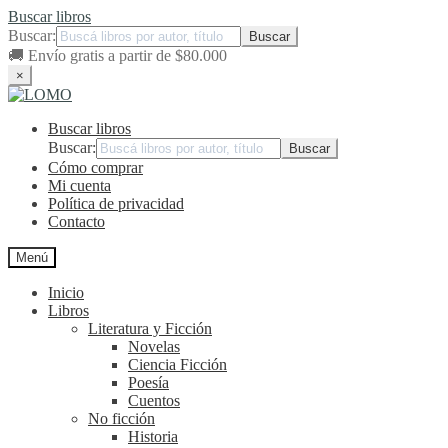
Buscar libros
Buscar:
🚚
Envío gratis a partir de $80.000
×
Ir
Ir
a
al
Buscar libros
la
contenido
navegación
Buscar:
Cómo comprar
Mi cuenta
Política de privacidad
Contacto
Menú
Inicio
Libros
Literatura y Ficción
Novelas
Ciencia Ficción
Poesía
Cuentos
No ficción
Historia