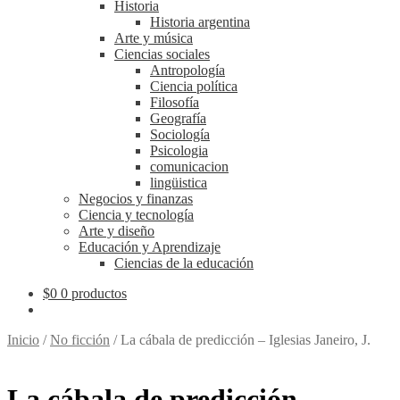
Historia
Historia argentina
Arte y música
Ciencias sociales
Antropología
Ciencia política
Filosofía
Geografía
Sociología
Psicologia
comunicacion
lingüistica
Negocios y finanzas
Ciencia y tecnología
Arte y diseño
Educación y Aprendizaje
Ciencias de la educación
$
0
0 productos
Inicio
/
No ficción
/
La cábala de predicción – Iglesias Janeiro, J.
La cábala de predicción