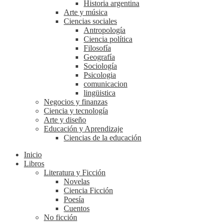
Historia argentina
Arte y música
Ciencias sociales
Antropología
Ciencia política
Filosofía
Geografía
Sociología
Psicologia
comunicacion
lingüistica
Negocios y finanzas
Ciencia y tecnología
Arte y diseño
Educación y Aprendizaje
Ciencias de la educación
Inicio
Libros
Literatura y Ficción
Novelas
Ciencia Ficción
Poesía
Cuentos
No ficción