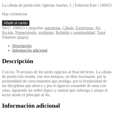
La cábala de predicción | Iglesias Janeiro, J. | Editorial Kier | 100653
Hay existencias
La
Añadir al carrito
cábala
SKU:
100653
Categorías:
astrologia
,
Cábala
,
Esoterismo
,
No
de
ficción
,
Numerología
,
ocultismo
,
Religión y espiritualidad
,
Tarot
predicción
Etiqueta:
ensayo
-
Iglesias
Descripción
Janeiro,
Información adicional
J.
cantidad
Descripción
Con los 78 arcanos de los tarots egipcios al final del texto. La cábala
de predicción resulta, ene stos tiempos, un libro fascinante, por la
profundidad de conocimientos que prodiga, por la frondosidad de
las disciplinas que abarca y por el riguroso ensamble de unas con
otras, siguiendo un orden lógico y natural que subyuga y atrapa al
lector desde el principio al fin.
Información adicional