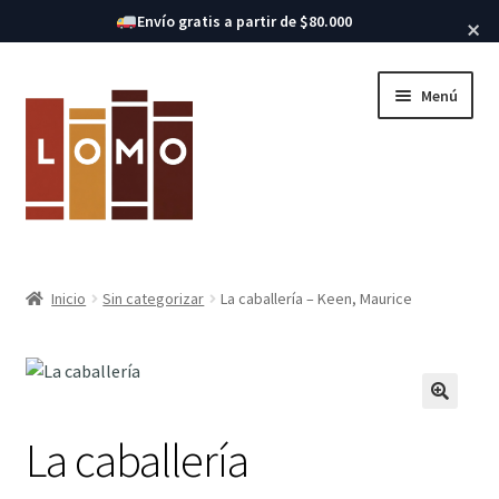
Buscar libros
Envío gratis a partir de $80.000
×
Ir
Ir
Menú
a
al
la
contenido
navegación
Inicio
Inicio
Sin categorizar
La caballería – Keen, Maurice
Expandi
Libros
el
menú
hijo
La caballería