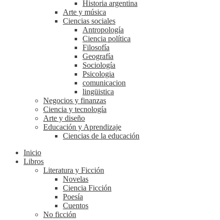
Historia argentina
Arte y música
Ciencias sociales
Antropología
Ciencia política
Filosofía
Geografía
Sociología
Psicologia
comunicacion
lingüistica
Negocios y finanzas
Ciencia y tecnología
Arte y diseño
Educación y Aprendizaje
Ciencias de la educación
Inicio
Libros
Literatura y Ficción
Novelas
Ciencia Ficción
Poesía
Cuentos
No ficción