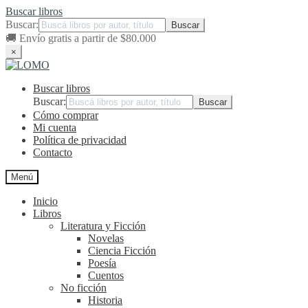
Buscar libros
Buscar:
🚚
Envío gratis a partir de $80.000
×
Ir
Ir
a
al
Buscar libros
la
contenido
navegación
Buscar:
Cómo comprar
Mi cuenta
Política de privacidad
Contacto
Menú
Inicio
Libros
Literatura y Ficción
Novelas
Ciencia Ficción
Poesía
Cuentos
No ficción
Historia