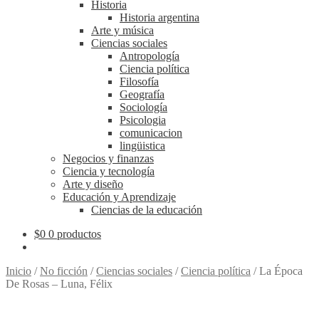
Historia
Historia argentina
Arte y música
Ciencias sociales
Antropología
Ciencia política
Filosofía
Geografía
Sociología
Psicologia
comunicacion
lingüistica
Negocios y finanzas
Ciencia y tecnología
Arte y diseño
Educación y Aprendizaje
Ciencias de la educación
$
0
0 productos
Inicio
/
No ficción
/
Ciencias sociales
/
Ciencia política
/
La Época
De Rosas – Luna, Félix