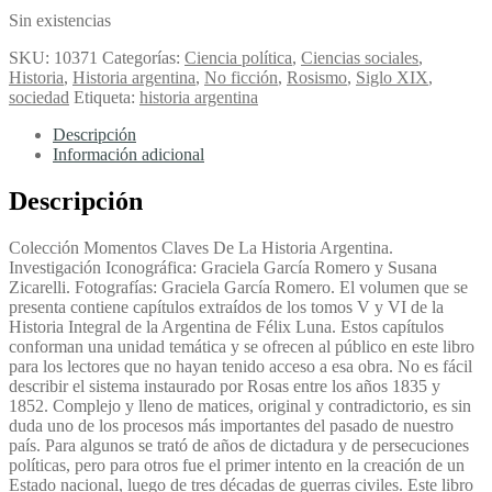
Sin existencias
SKU:
10371
Categorías:
Ciencia política
,
Ciencias sociales
,
Historia
,
Historia argentina
,
No ficción
,
Rosismo
,
Siglo XIX
,
sociedad
Etiqueta:
historia argentina
Descripción
Información adicional
Descripción
Colección Momentos Claves De La Historia Argentina.
Investigación Iconográfica: Graciela García Romero y Susana
Zicarelli. Fotografías: Graciela García Romero. El volumen que se
presenta contiene capítulos extraídos de los tomos V y VI de la
Historia Integral de la Argentina de Félix Luna. Estos capítulos
conforman una unidad temática y se ofrecen al público en este libro
para los lectores que no hayan tenido acceso a esa obra. No es fácil
describir el sistema instaurado por Rosas entre los años 1835 y
1852. Complejo y lleno de matices, original y contradictorio, es sin
duda uno de los procesos más importantes del pasado de nuestro
país. Para algunos se trató de años de dictadura y de persecuciones
políticas, pero para otros fue el primer intento en la creación de un
Estado nacional, luego de tres décadas de guerras civiles. Este libro