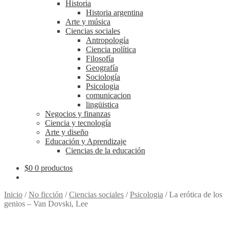
Historia
Historia argentina
Arte y música
Ciencias sociales
Antropología
Ciencia política
Filosofía
Geografía
Sociología
Psicologia
comunicacion
lingüistica
Negocios y finanzas
Ciencia y tecnología
Arte y diseño
Educación y Aprendizaje
Ciencias de la educación
$
0
0 productos
Inicio
/
No ficción
/
Ciencias sociales
/
Psicologia
/
La erótica de los
genios – Van Dovski, Lee