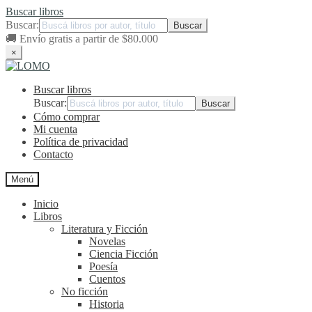
Buscar libros
Buscar:
🚚
Envío gratis a partir de $80.000
×
Ir
Ir
a
al
Buscar libros
la
contenido
navegación
Buscar:
Cómo comprar
Mi cuenta
Política de privacidad
Contacto
Menú
Inicio
Libros
Literatura y Ficción
Novelas
Ciencia Ficción
Poesía
Cuentos
No ficción
Historia