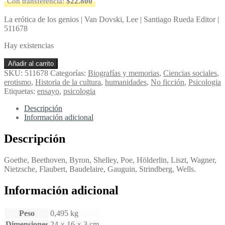
Con transferencia:
$
22.800
La erótica de los genios | Van Dovski, Lee | Santiago Rueda Editor |
511678
Hay existencias
La
Añadir al carrito
erótica
SKU:
511678
Categorías:
Biografías y memorias
,
Ciencias sociales
,
de
erotismo
,
Historia de la cultura
,
humanidades
,
No ficción
,
Psicologia
los
Etiquetas:
ensayo
,
psicologia
genios
-
Descripción
Van
Información adicional
Dovski,
Lee
Descripción
cantidad
Goethe, Beethoven, Byron, Shelley, Poe, Hölderlin, Liszt, Wagner,
Nietzsche, Flaubert, Baudelaire, Gauguin, Strindberg, Wells.
Información adicional
Peso
0,495 kg
Dimensiones
24 × 16 × 3 cm