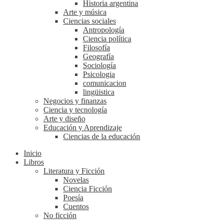
Historia argentina
Arte y música
Ciencias sociales
Antropología
Ciencia política
Filosofía
Geografía
Sociología
Psicologia
comunicacion
lingüistica
Negocios y finanzas
Ciencia y tecnología
Arte y diseño
Educación y Aprendizaje
Ciencias de la educación
Inicio
Libros
Literatura y Ficción
Novelas
Ciencia Ficción
Poesía
Cuentos
No ficción