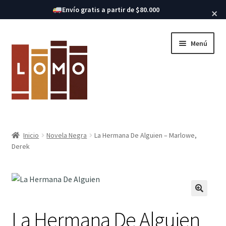
Buscar libros
Envío gratis a partir de $80.000
×
Ir
Ir
Menú
a
al
la
contenido
navegación
Inicio
Inicio
Novela Negra
La Hermana De Alguien – Marlowe,
Expandi
Derek
Libros
el
menú
hijo
La Hermana De Alguien