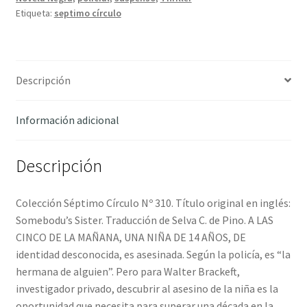
Derek
Etiqueta:
septimo círculo
cantidad
Descripción
Información adicional
Descripción
Colección Séptimo Círculo Nº 310. Título original en inglés:
Somebodu’s Sister. Traducción de Selva C. de Pino. A LAS
CINCO DE LA MAÑANA, UNA NIÑA DE 14 AÑOS, DE
identidad desconocida, es asesinada. Según la policía, es “la
hermana de alguien”. Pero para Walter Brackeft,
investigador privado, descubrir al asesino de la niña es la
oportunidad que necesita para superar una década en la