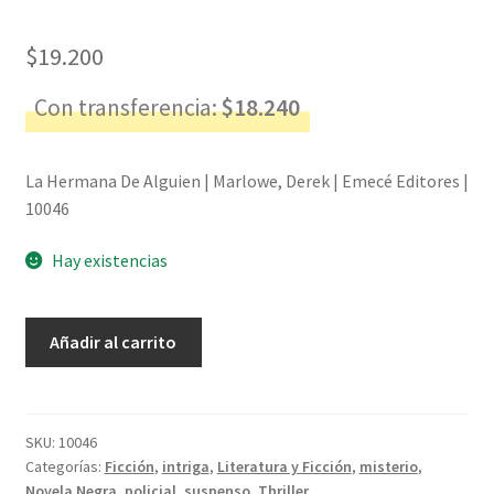
$
19.200
Con transferencia:
$
18.240
La Hermana De Alguien | Marlowe, Derek | Emecé Editores |
10046
Hay existencias
La
Añadir al carrito
Hermana
De
Alguien
-
SKU:
10046
Categorías:
Ficción
,
intriga
,
Literatura y Ficción
,
misterio
,
Marlowe,
Novela Negra
,
policial
,
suspenso
,
Thriller