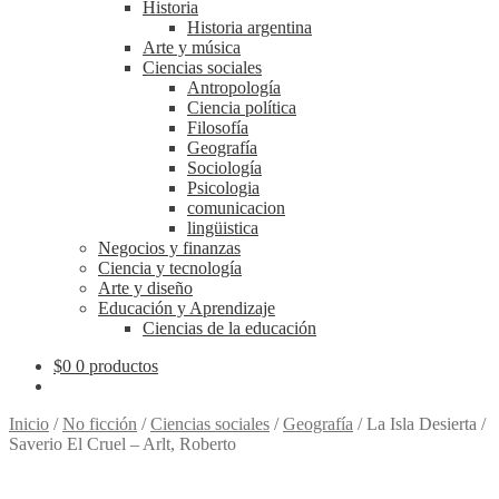
Historia
Historia argentina
Arte y música
Ciencias sociales
Antropología
Ciencia política
Filosofía
Geografía
Sociología
Psicologia
comunicacion
lingüistica
Negocios y finanzas
Ciencia y tecnología
Arte y diseño
Educación y Aprendizaje
Ciencias de la educación
$
0
0 productos
Inicio
/
No ficción
/
Ciencias sociales
/
Geografía
/
La Isla Desierta /
Saverio El Cruel – Arlt, Roberto