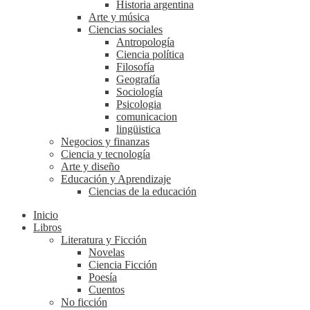
Historia argentina
Arte y música
Ciencias sociales
Antropología
Ciencia política
Filosofía
Geografía
Sociología
Psicologia
comunicacion
lingüistica
Negocios y finanzas
Ciencia y tecnología
Arte y diseño
Educación y Aprendizaje
Ciencias de la educación
Inicio
Libros
Literatura y Ficción
Novelas
Ciencia Ficción
Poesía
Cuentos
No ficción