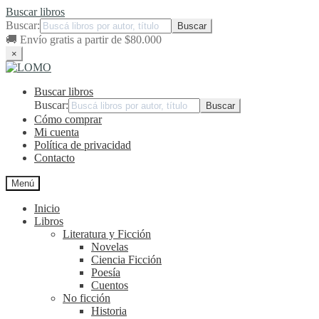
Buscar libros
Buscar:
🚚
Envío gratis a partir de $80.000
×
Ir
Ir
a
al
Buscar libros
la
contenido
navegación
Buscar:
Cómo comprar
Mi cuenta
Política de privacidad
Contacto
Menú
Inicio
Libros
Literatura y Ficción
Novelas
Ciencia Ficción
Poesía
Cuentos
No ficción
Historia