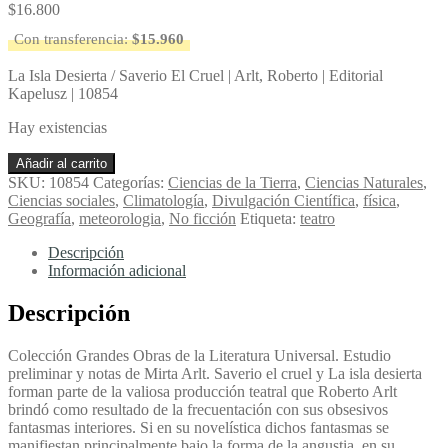
$
16.800
Con transferencia:
$
15.960
La Isla Desierta / Saverio El Cruel | Arlt, Roberto | Editorial
Kapelusz | 10854
Hay existencias
La
Añadir al carrito
Isla
SKU:
10854
Categorías:
Ciencias de la Tierra
,
Ciencias Naturales
,
Desierta
Ciencias sociales
,
Climatología
,
Divulgación Científica
,
física
,
/
Geografía
,
meteorologia
,
No ficción
Etiqueta:
teatro
Saverio
El
Descripción
Cruel
Información adicional
-
Arlt,
Descripción
Roberto
cantidad
Colección Grandes Obras de la Literatura Universal. Estudio
preliminar y notas de Mirta Arlt. Saverio el cruel y La isla desierta
forman parte de la valiosa producción teatral que Roberto Arlt
brindó como resultado de la frecuentación con sus obsesivos
fantasmas interiores. Si en su novelística dichos fantasmas se
manifiestan principalmente bajo la forma de la angustia, en su