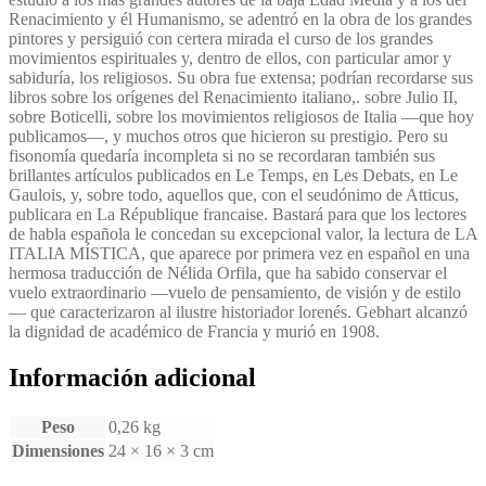
Renacimiento y él Humanismo, se adentró en la obra de los grandes
pintores y persiguió con certera mirada el curso de los grandes
movimientos espirituales y, dentro de ellos, con particular amor y
sabiduría, los religiosos. Su obra fue extensa; podrían recordarse sus
libros sobre los orígenes del Renacimiento italiano,. sobre Julio II,
sobre Boticelli, sobre los movimientos religiosos de Italia —que hoy
publicamos—, y muchos otros que hicieron su prestigio. Pero su
fisonomía quedaría incompleta si no se recordaran también sus
brillantes artículos publicados en Le Temps, en Les Debats, en Le
Gaulois, y, sobre todo, aquellos que, con el seudónimo de Atticus,
publicara en La République francaise. Bastará para que los lectores
de habla española le concedan su excepcional valor, la lectura de LA
ITALIA MÍSTICA, que aparece por primera vez en español en una
hermosa traducción de Nélida Orfila, que ha sabido conservar el
vuelo extraordinario —vuelo de pensamiento, de visión y de estilo
— que caracterizaron al ilustre historiador lorenés. Gebhart alcanzó
la dignidad de académico de Francia y murió en 1908.
Información adicional
Peso
0,26 kg
Dimensiones
24 × 16 × 3 cm