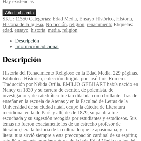
Hay existencias
La
Añadir al carrito
Italia
SKU:
11550
Categorías:
Edad Media
,
Ensayo Histórico
,
Historia
,
Mística
Historia de la Iglesia
,
No ficción
,
religion
,
renacimiento
Etiquetas:
-
edad
,
ensayo
,
historia
,
media
,
religion
Gebhart,
Emilio
Descripción
cantidad
Información adicional
Descripción
Historia del Renacimiento Religioso en la Edad Media. 229 páginas.
Biblioteca Hístorica, colección dirigida por José Luis Romero.
Traducción por Nélida Orfila. EMILIO GEBHART había nacido en
Nancy en 1839 y su carrera de escritor, de polemista, de
investigador y de catedrático fue tan dilatada como brillante. Tras de
enseñar en la escuela de Atenas y en la Facultad de Letras de la
Universidad de su ciudad natal, ocupó la cátedra de Literatura
meridional en la de París y allí, desde 1879, su palabra fue
escuchada y su sugestión recogida por estudiantes y estudiosos. Sus
temas no fueron exactamente los de un estrecho profesor de
literatura} era la historia de la cultura lo que le apasionaba, y la
litera: tura sirvió siempre a esta preocupación cardinal de su espíritu;
estudió a los más grandes autores de la baja Edad Media y a los del