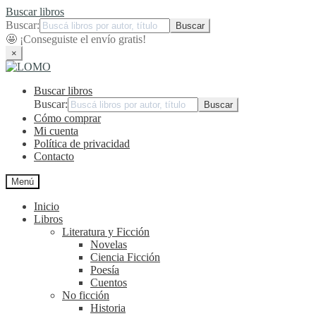
Buscar libros
Buscar:
🤩
¡Conseguiste el envío gratis!
×
Ir
Ir
a
al
Buscar libros
la
contenido
navegación
Buscar:
Cómo comprar
Mi cuenta
Política de privacidad
Contacto
Menú
Inicio
Libros
Literatura y Ficción
Novelas
Ciencia Ficción
Poesía
Cuentos
No ficción
Historia