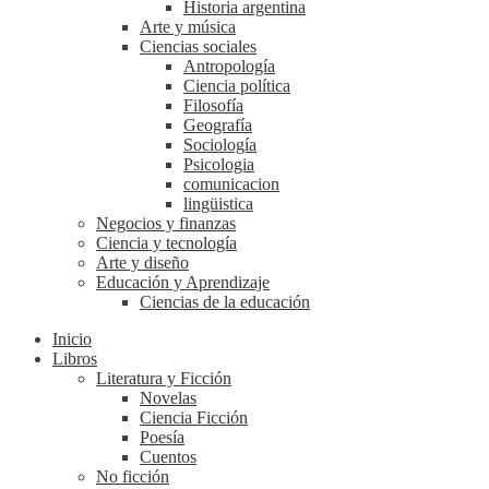
Historia argentina
Arte y música
Ciencias sociales
Antropología
Ciencia política
Filosofía
Geografía
Sociología
Psicologia
comunicacion
lingüistica
Negocios y finanzas
Ciencia y tecnología
Arte y diseño
Educación y Aprendizaje
Ciencias de la educación
Inicio
Libros
Literatura y Ficción
Novelas
Ciencia Ficción
Poesía
Cuentos
No ficción