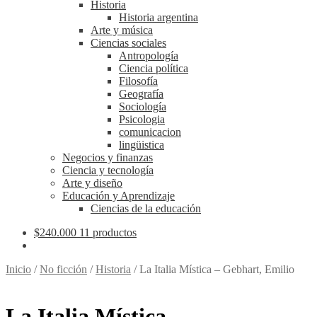
Historia
Historia argentina
Arte y música
Ciencias sociales
Antropología
Ciencia política
Filosofía
Geografía
Sociología
Psicologia
comunicacion
lingüistica
Negocios y finanzas
Ciencia y tecnología
Arte y diseño
Educación y Aprendizaje
Ciencias de la educación
$
240.000
11 productos
Inicio
/
No ficción
/
Historia
/
La Italia Mística – Gebhart, Emilio
La Italia Mística