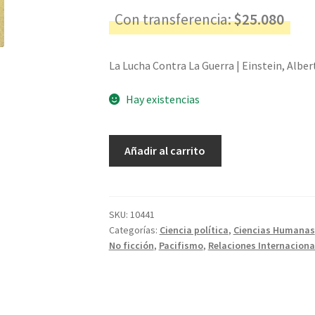
Con transferencia:
$
25.080
La Lucha Contra La Guerra | Einstein, Albert
Hay existencias
La
Añadir al carrito
Lucha
Contra
La
Guerra
SKU:
10441
Categorías:
Ciencia política
,
Ciencias Humanas
-
No ficción
,
Pacifismo
,
Relaciones Internaciona
Einstein,
Albert
cantidad