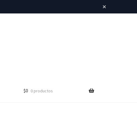
×
$
0
0 productos