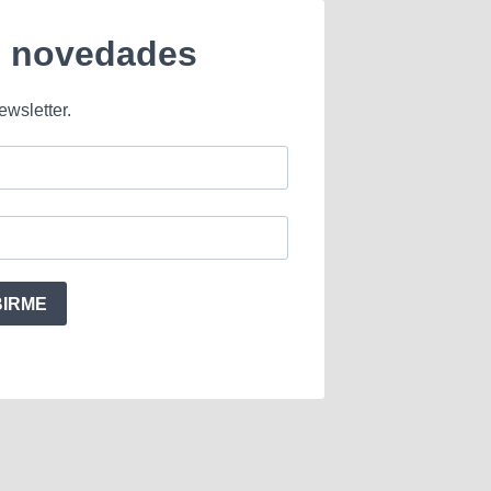
e novedades
ewsletter.
BIRME