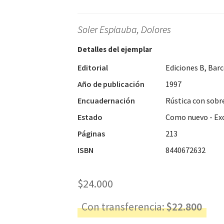
Soler Espiauba, Dolores
Detalles del ejemplar
Editorial
Ediciones B, Bar
Año de publicación
1997
Encuadernación
Rústica con sobr
Estado
Como nuevo - Ex
Páginas
213
ISBN
8440672632
$
24.000
Con transferencia:
$
22.800