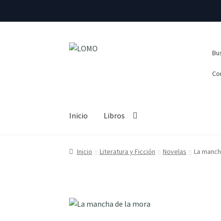
Ir
Ir
Busca
Bus
a
al
la
contenido
Co
navegación
Inicio
Libros
Inicio
Literatura y Ficción
Novelas
La manch