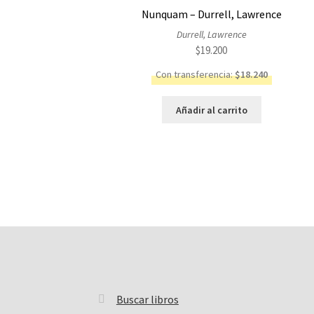
Nunquam – Durrell, Lawrence
Durrell, Lawrence
$
19.200
Con transferencia:
$
18.240
Añadir al carrito
Buscar libros
Buscar: