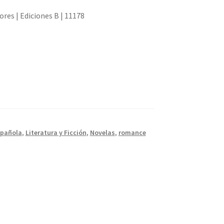
res | Ediciones B | 11178
spañola
,
Literatura y Ficción
,
Novelas
,
romance