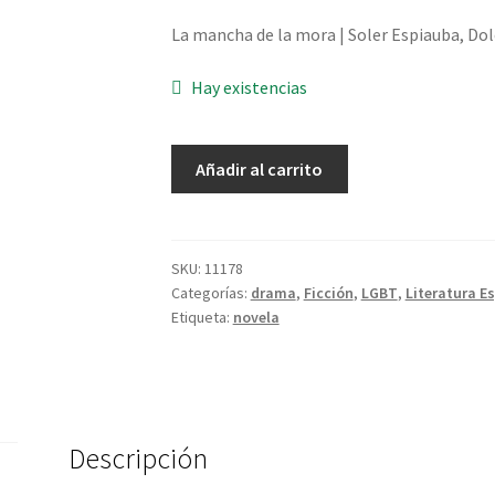
La mancha de la mora | Soler Espiauba, Dolo
Hay existencias
La
Añadir al carrito
mancha
de
la
mora
SKU:
11178
Categorías:
drama
,
Ficción
,
LGBT
,
Literatura E
-
Etiqueta:
novela
Soler
Espiauba,
Dolores
cantidad
Descripción