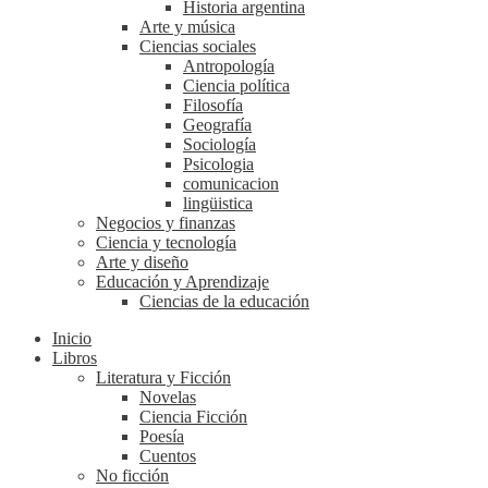
Historia argentina
Arte y música
Ciencias sociales
Antropología
Ciencia política
Filosofía
Geografía
Sociología
Psicologia
comunicacion
lingüistica
Negocios y finanzas
Ciencia y tecnología
Arte y diseño
Educación y Aprendizaje
Ciencias de la educación
Inicio
Libros
Literatura y Ficción
Novelas
Ciencia Ficción
Poesía
Cuentos
No ficción