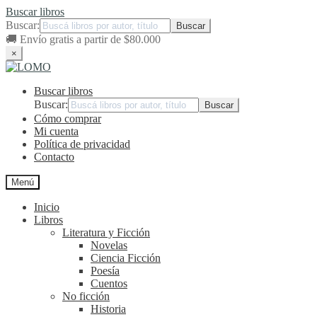
Buscar libros
Buscar:
🚚
Envío gratis a partir de $80.000
×
Ir
Ir
a
al
Buscar libros
la
contenido
navegación
Buscar:
Cómo comprar
Mi cuenta
Política de privacidad
Contacto
Menú
Inicio
Libros
Literatura y Ficción
Novelas
Ciencia Ficción
Poesía
Cuentos
No ficción
Historia