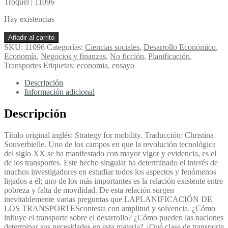
Troquel | 11096
Hay existencias
La
Añadir al carrito
Planificación
SKU:
11096
Categorías:
Ciencias sociales
,
Desarrollo Económico
,
De
Economía
,
Negocios y finanzas
,
No ficción
,
Planificación
,
Los
Transportes
Etiquetas:
economia
,
ensayo
Transportes
-
Descripción
Owen,
Información adicional
Wilfred
cantidad
Descripción
Título original inglés: Strategy for mobility. Traducción: Christina
Souverbielle. Uno de los campos en que la revolución tecnológica
del siglo XX se ha manifestado con mayor vigor y evidencia, es el
de los transportes. Este hecho singular ha determinado el interés de
muchos investigadores en estudiar todos los aspectos y fenómenos
ligados a él; uno de los más importantes es la relación existente entre
pobreza y falta de movilidad. De esta relación surgen
inevitablemente varias preguntas que LAPLANIFICACIÓN DE
LOS TRANSPORTEScontesta con amplitud y solvencia. ¿Cómo
influye el transporte sobre el desarrollo? ¿Cómo pueden las naciones
determinar sus necesidades en esta materia? ¿Qué clase de transporte