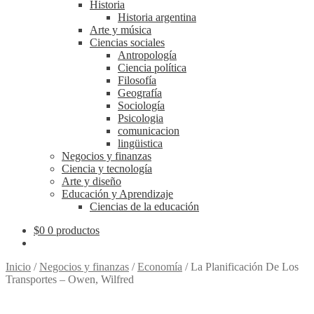
Historia
Historia argentina
Arte y música
Ciencias sociales
Antropología
Ciencia política
Filosofía
Geografía
Sociología
Psicologia
comunicacion
lingüistica
Negocios y finanzas
Ciencia y tecnología
Arte y diseño
Educación y Aprendizaje
Ciencias de la educación
$
0
0 productos
Inicio
/
Negocios y finanzas
/
Economía
/
La Planificación De Los
Transportes – Owen, Wilfred