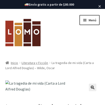
Buscar libros
Envío gratis a partir de $80.000
×
Ir
Ir
Menú
a
al
la
contenido
navegación
Inicio
Inicio
Literatura y Ficción
La tragedia de mi vida (Carta a
Expandi
Lord Alfred Douglas) – Wilde, Oscar
Libros
el
menú
hijo