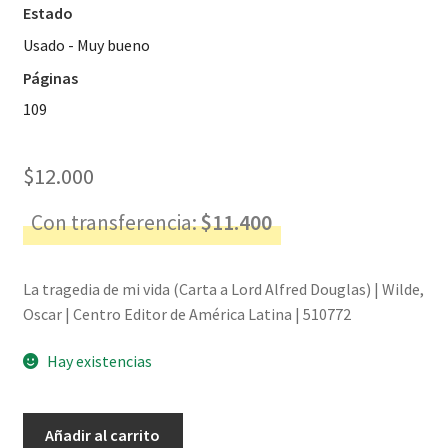
Estado
Usado - Muy bueno
Páginas
109
$
12.000
Con transferencia:
$
11.400
La tragedia de mi vida (Carta a Lord Alfred Douglas) | Wilde,
Oscar | Centro Editor de América Latina | 510772
Hay existencias
La
Añadir al carrito