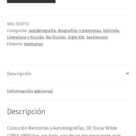
tragedia
de
mi
vida
SKU:
510772
Categorías:
autobiografía
,
Biografías y memorias
,
Epístola
,
(Carta
Literatura y Ficción
,
No ficción
,
Siglo XIX
,
testimonio
a
Etiqueta:
memorias
Lord
Alfred
Douglas)
-
Descripción
Wilde,
Oscar
Información adicional
cantidad
Descripción
Colección Memorias y Autobiografías, 30. Oscar Wilde
(1854-1900) fue, sin duda, una de las encarnaciones más