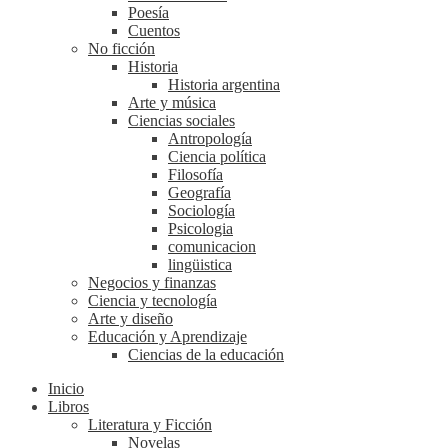
Poesía
Cuentos
No ficción
Historia
Historia argentina
Arte y música
Ciencias sociales
Antropología
Ciencia política
Filosofía
Geografía
Sociología
Psicologia
comunicacion
lingüistica
Negocios y finanzas
Ciencia y tecnología
Arte y diseño
Educación y Aprendizaje
Ciencias de la educación
Inicio
Libros
Literatura y Ficción
Novelas