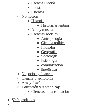
Ciencia Ficción
Poesía
Cuentos
No ficción
Historia
Historia argentina
Arte y música
Ciencias sociales
Antropología
Ciencia política
Filosofía
Geografía
Sociología
Psicologia
comunicacion
lingüistica
Negocios y finanzas
Ciencia y tecnología
Arte y diseño
Educación y Aprendizaje
Ciencias de la educación
$
0
0 productos