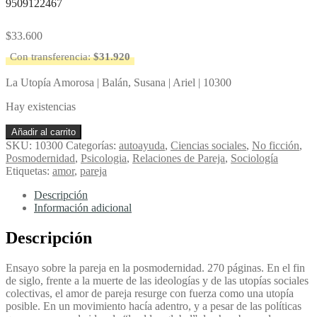
9509122467
$
33.600
Con transferencia:
$
31.920
La Utopía Amorosa | Balán, Susana | Ariel | 10300
Hay existencias
La
Añadir al carrito
Utopía
SKU:
10300
Categorías:
autoayuda
,
Ciencias sociales
,
No ficción
,
Amorosa
Posmodernidad
,
Psicologia
,
Relaciones de Pareja
,
Sociología
-
Etiquetas:
amor
,
pareja
Balán,
Susana
Descripción
cantidad
Información adicional
Descripción
Ensayo sobre la pareja en la posmodernidad. 270 páginas. En el fin
de siglo, frente a la muerte de las ideologías y de las utopías sociales
colectivas, el amor de pareja resurge con fuerza como una utopía
posible. En un movimiento hacía adentro, y a pesar de las políticas