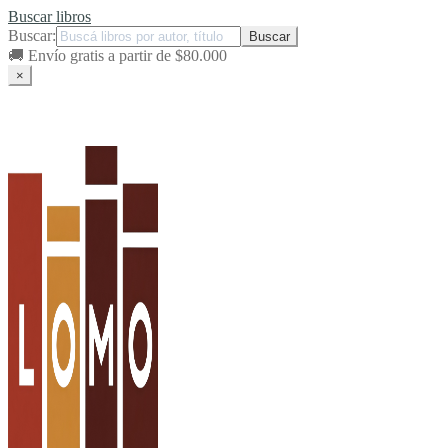
Buscar libros
Buscar:
🚚
Envío gratis a partir de $80.000
×
Ir
Ir
a
al
la
contenido
navegación