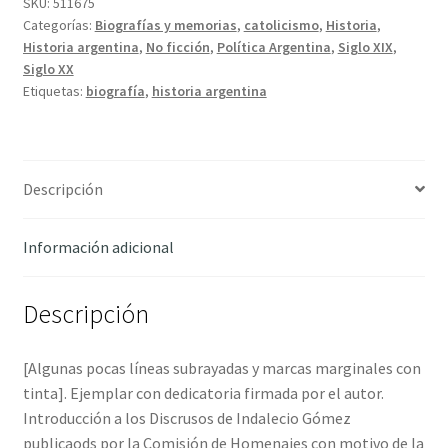
Indalecio
SKU:
511675
Categorías:
Biografías y memorias
,
catolicismo
,
Historia
,
Gómez
Historia argentina
,
No ficción
,
Política Argentina
,
Siglo XIX
,
-
Siglo XX
Dell'Oro
Etiquetas:
biografía
,
historia argentina
Maini,
Atilio
cantidad
Descripción
Información adicional
Descripción
[Algunas pocas líneas subrayadas y marcas marginales con
tinta]. Ejemplar con dedicatoria firmada por el autor.
Introducción a los Discrusos de Indalecio Gómez
publicaods por la Comisión de Homenajes con motivo de la