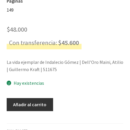
Páginas
149
$
48.000
Con transferencia:
$
45.600
La vida ejemplar de Indalecio Gómez | Dell’Oro Maini, Atilio
| Guillermo Kraft | 511675
Hay existencias
La
Añadir al carrito
vida
ejemplar
de