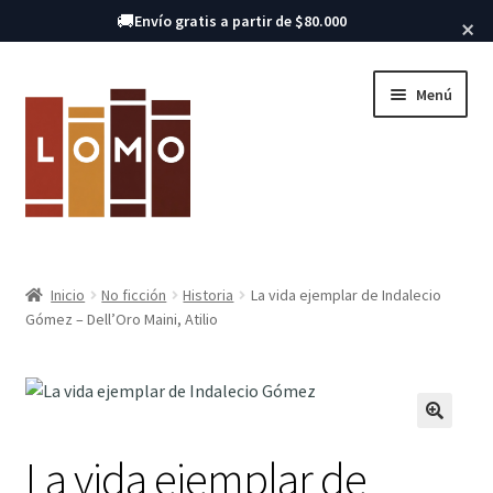
Buscar libros
🚚
Envío gratis a partir de $80.000
×
Ir
Ir
Menú
a
al
la
contenido
navegación
Inicio
Inicio
No ficción
Historia
La vida ejemplar de Indalecio
Expandi
Gómez – Dell’Oro Maini, Atilio
Libros
el
menú
hijo
🔍
La vida ejemplar de