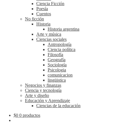
Ciencia Ficción
Poesía
Cuentos
No ficción
Historia
Historia argentina
Arte y música
Ciencias sociales
Antropología
Ciencia política
Filosofía
Geografía
Sociología
Psicologia
comunicacion
lingüistica
Negocios y finanzas
Ciencia y tecnología
Arte y diseño
Educación y Aprendizaje
Ciencias de la educación
$
0
0 productos