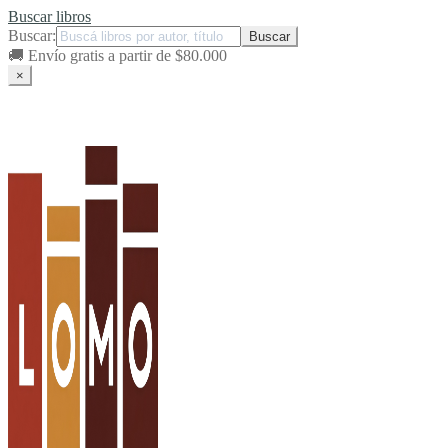
Buscar libros
Buscar:
🚚
Envío gratis a partir de $80.000
×
Ir
Ir
a
al
la
contenido
navegación