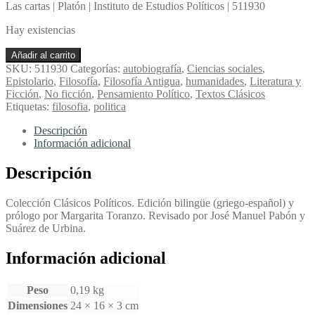
Las cartas | Platón | Instituto de Estudios Políticos | 511930
Hay existencias
Las
Añadir al carrito
cartas
SKU:
511930
Categorías:
autobiografía
,
Ciencias sociales
,
-
Epistolario
,
Filosofía
,
Filosofía Antigua
,
humanidades
,
Literatura y
Platón
Ficción
,
No ficción
,
Pensamiento Político
,
Textos Clásicos
cantidad
Etiquetas:
filosofia
,
politica
Descripción
Información adicional
Descripción
Colección Clásicos Políticos. Edición bilingüe (griego-español) y
prólogo por Margarita Toranzo. Revisado por José Manuel Pabón y
Suárez de Urbina.
Información adicional
Peso
0,19 kg
Dimensiones
24 × 16 × 3 cm