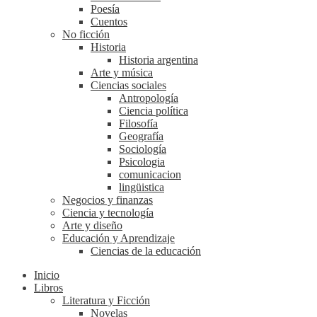
Poesía
Cuentos
No ficción
Historia
Historia argentina
Arte y música
Ciencias sociales
Antropología
Ciencia política
Filosofía
Geografía
Sociología
Psicologia
comunicacion
lingüistica
Negocios y finanzas
Ciencia y tecnología
Arte y diseño
Educación y Aprendizaje
Ciencias de la educación
Inicio
Libros
Literatura y Ficción
Novelas