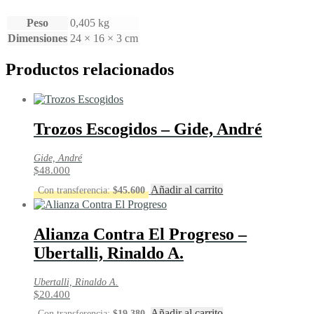
cantidad
Peso
0,405 kg
Dimensiones
24 × 16 × 3 cm
Productos relacionados
Trozos Escogidos – Gide, André
Gide, André
$
48.000
Añadir al carrito
Con transferencia:
$
45.600
Alianza Contra El Progreso –
Ubertalli, Rinaldo A.
Ubertalli, Rinaldo A.
$
20.400
Añadir al carrito
Con transferencia:
$
19.380