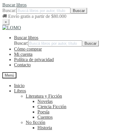
Buscar libros
Buscar:
🚚
Envío gratis a partir de $80.000
×
Ir
Ir
a
al
Buscar libros
la
contenido
navegación
Buscar:
Cómo comprar
Mi cuenta
Política de privacidad
Contacto
Menú
Inicio
Libros
Literatura y Ficción
Novelas
Ciencia Ficción
Poesía
Cuentos
No ficción
Historia