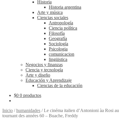
Historia
Historia argentina
Arte y música
Ciencias sociales
Antropología
Ciencia política
Filosofía
Geografía
Sociología
Psicologia
comunicacion
lingüistica
Negocios y finanzas
Ciencia y tecnología
Arte y diseño
Educación y Aprendizaje
Ciencias de la educación
$
0
0 productos
Inicio
/
humanidades
/
Le cinéma italien d’Antonioni àa Rosi au
tournant des années 60 – Buache, Freddy