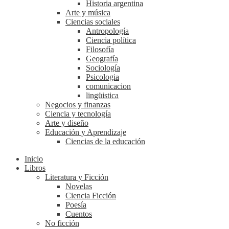
Historia argentina
Arte y música
Ciencias sociales
Antropología
Ciencia política
Filosofía
Geografía
Sociología
Psicologia
comunicacion
lingüistica
Negocios y finanzas
Ciencia y tecnología
Arte y diseño
Educación y Aprendizaje
Ciencias de la educación
Inicio
Libros
Literatura y Ficción
Novelas
Ciencia Ficción
Poesía
Cuentos
No ficción