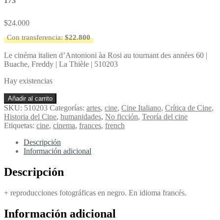
173
$
24.000
Con transferencia:
$
22.800
Le cinéma italien d’Antonioni àa Rosi au tournant des années 60 |
Buache, Freddy | La Thièle | 510203
Hay existencias
Le
Añadir al carrito
cinéma
SKU:
510203
Categorías:
artes
,
cine
,
Cine Italiano
,
Crítica de Cine
,
italien
Historia del Cine
,
humanidades
,
No ficción
,
Teoría del cine
d'Antonioni
Etiquetas:
cine
,
cinema
,
frances
,
french
àa
Rosi
Descripción
au
Información adicional
tournant
des
Descripción
années
60
+ reproducciones fotográficas en negro. En idioma francés.
-
Buache,
Información adicional
Freddy