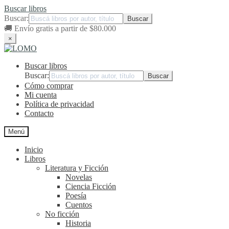
Buscar libros
Buscar:
🚚
Envío gratis a partir de $80.000
×
Ir
Ir
a
al
Buscar libros
la
contenido
navegación
Buscar:
Cómo comprar
Mi cuenta
Política de privacidad
Contacto
Menú
Inicio
Libros
Literatura y Ficción
Novelas
Ciencia Ficción
Poesía
Cuentos
No ficción
Historia