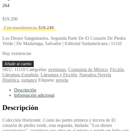
264
$
19.200
Con transferencia:
$
18.240
Los Dioses Sanguinarios. Segunda Parte De El Corazón De Piedra
Verde | De Madariaga, Salvador | Editorial Sudamericana | 11110
Hay existencias
Los
Añadir al carrito
Dioses
SKU:
11110
Categorías:
aventuras
,
Conquista de México
,
Ficción
,
Sanguinarios.
Literatura Española
,
Literatura y Ficción
,
Narrativa Novela
Segunda
Histórica
,
romance
Etiqueta:
novela
Parte
De
Descripción
El
Información adicional
Corazón
De
Descripción
Piedra
Verde
Colección Horizonte. Como las partes primera y tercera de El
-
corazón de piedra verde, esta segunda, titulada: “Los dioses
De
sanguinarios”, constituye una obra en sí misma y puede ser leída con