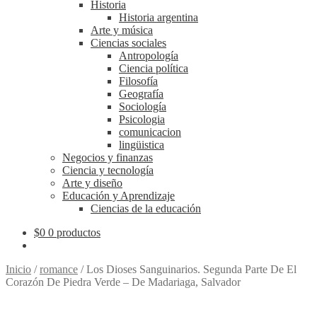
Historia
Historia argentina
Arte y música
Ciencias sociales
Antropología
Ciencia política
Filosofía
Geografía
Sociología
Psicologia
comunicacion
lingüistica
Negocios y finanzas
Ciencia y tecnología
Arte y diseño
Educación y Aprendizaje
Ciencias de la educación
$
0
0 productos
Inicio
/
romance
/
Los Dioses Sanguinarios. Segunda Parte De El
Corazón De Piedra Verde – De Madariaga, Salvador