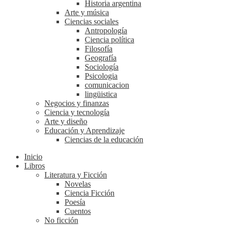
Historia argentina
Arte y música
Ciencias sociales
Antropología
Ciencia política
Filosofía
Geografía
Sociología
Psicologia
comunicacion
lingüistica
Negocios y finanzas
Ciencia y tecnología
Arte y diseño
Educación y Aprendizaje
Ciencias de la educación
Inicio
Libros
Literatura y Ficción
Novelas
Ciencia Ficción
Poesía
Cuentos
No ficción