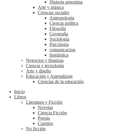
Historia argentina
Arte y música
Ciencias sociales
Antropología
Ciencia política
Filosofía
Geografía
Sociología
Psicologia
comunicacion
lingüistica
Negocios y finanzas
Ciencia y tecnología
Arte y diseño
Educación y Aprendizaje
Ciencias de la educación
Inicio
Libros
Literatura y Ficción
Novelas
Ciencia Ficción
Poesía
Cuentos
No ficción