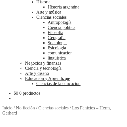
Historia
Historia argentina
Arte y música
Ciencias sociales
Antropología
Ciencia política
Filosofía
Geografía
Sociología
Psicologia
comunicacion
lingüistica
Negocios y finanzas
Ciencia y tecnología
Arte y diseño
Educación y Aprendizaje
Ciencias de la educación
$
0
0 productos
Inicio
/
No ficción
/
Ciencias sociales
/
Los Fenicios – Herm,
Gerhard