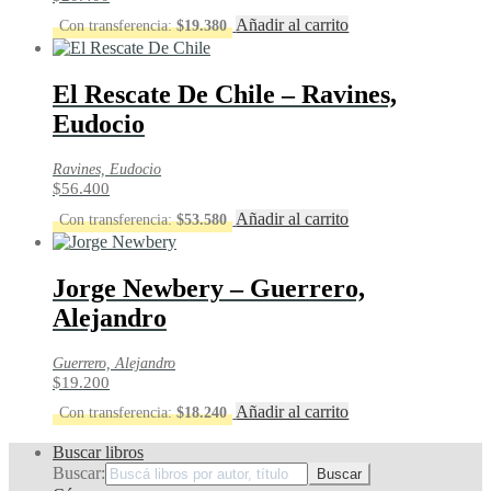
Añadir al carrito
Con transferencia:
$
19.380
El Rescate De Chile – Ravines,
Eudocio
Ravines, Eudocio
$
56.400
Añadir al carrito
Con transferencia:
$
53.580
Jorge Newbery – Guerrero,
Alejandro
Guerrero, Alejandro
$
19.200
Añadir al carrito
Con transferencia:
$
18.240
Buscar libros
Buscar: