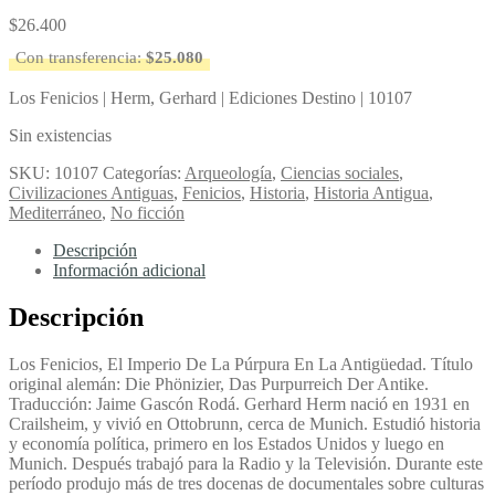
$
26.400
Con transferencia:
$
25.080
Los Fenicios | Herm, Gerhard | Ediciones Destino | 10107
Sin existencias
SKU:
10107
Categorías:
Arqueología
,
Ciencias sociales
,
Civilizaciones Antiguas
,
Fenicios
,
Historia
,
Historia Antigua
,
Mediterráneo
,
No ficción
Descripción
Información adicional
Descripción
Los Fenicios, El Imperio De La Púrpura En La Antigüedad. Título
original alemán: Die Phönizier, Das Purpurreich Der Antike.
Traducción: Jaime Gascón Rodá. Gerhard Herm nació en 1931 en
Crailsheim, y vivió en Ottobrunn, cerca de Munich. Estudió historia
y economía política, primero en los Estados Unidos y luego en
Munich. Después trabajó para la Radio y la Televisión. Durante este
período produjo más de tres docenas de documentales sobre culturas