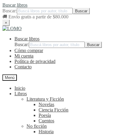
Buscar libros
Buscar:
🚚
Envío gratis a partir de $80.000
×
Ir
Ir
a
al
Buscar libros
la
contenido
navegación
Buscar:
Cómo comprar
Mi cuenta
Política de privacidad
Contacto
Menú
Inicio
Libros
Literatura y Ficción
Novelas
Ciencia Ficción
Poesía
Cuentos
No ficción
Historia