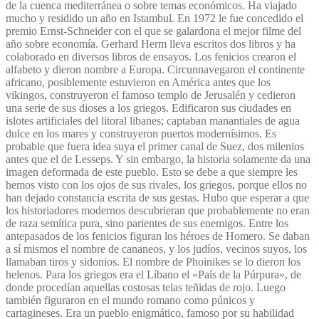
de la cuenca mediterránea o sobre temas económicos. Ha viajado
mucho y residido un año en Istambul. En 1972 le fue concedido el
premio Ernst-Schneider con el que se galardona el mejor filme del
año sobre economía. Gerhard Herm lleva escritos dos libros y ha
colaborado en diversos libros de ensayos. Los fenicios crearon el
alfabeto y dieron nombre a Europa. Circunnavegaron el continente
africano, posiblemente estuvieron en América antes que los
vikingos, construyeron el famoso templo de Jerusalén y cedieron
una serie de sus dioses a los griegos. Edificaron sus ciudades en
islotes artificiales del litoral libanes; captaban manantiales de agua
dulce en los mares y construyeron puertos modernísimos. Es
probable que fuera idea suya el primer canal de Suez, dos milenios
antes que el de Lesseps. Y sin embargo, la historia solamente da una
imagen deformada de este pueblo. Esto se debe a que siempre les
hemos visto con los ojos de sus rivales, los griegos, porque ellos no
han dejado constancia escrita de sus gestas. Hubo que esperar a que
los historiadores modernos descubrieran que probablemente no eran
de raza semítica pura, sino parientes de sus enemigos. Entre los
antepasados de los fenicios figuran los héroes de Homero. Se daban
a sí mismos el nombre de cananeos, y los judíos, vecinos suyos, los
llamaban tiros y sidonios. El nombre de Phoinikes se lo dieron los
helenos. Para los griegos era el Líbano el «País de la Púrpura», de
donde procedían aquellas costosas telas teñidas de rojo. Luego
también figuraron en el mundo romano como púnicos y
cartagineses. Era un pueblo enigmático, famoso por su habilidad