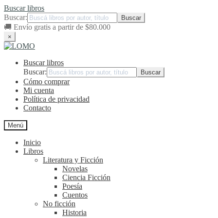
Buscar libros
Buscar:
🚚
Envío gratis a partir de $80.000
×
Ir
Ir
a
al
Buscar libros
la
contenido
navegación
Buscar:
Cómo comprar
Mi cuenta
Política de privacidad
Contacto
Menú
Inicio
Libros
Literatura y Ficción
Novelas
Ciencia Ficción
Poesía
Cuentos
No ficción
Historia