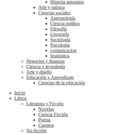
Historia argentina
Arte y música
Ciencias sociales
Antropología
Ciencia política
Filosofía
Geografía
Sociología
Psicologia
comunicacion
lingüistica
Negocios y finanzas
Ciencia y tecnología
Arte y diseño
Educación y Aprendizaje
Ciencias de la educación
Inicio
Libros
Literatura y Ficción
Novelas
Ciencia Ficción
Poesía
Cuentos
No ficción