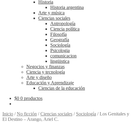
Historia
Historia argentina
Arte y música
Ciencias sociales
Antropología
Ciencia política
Filosofía
Geografía
Sociología
Psicologia
comunicacion
lingüistica
Negocios y finanzas
Ciencia y tecnología
Arte y diseño
Educación y Aprendizaje
Ciencias de la educación
$
0
0 productos
Inicio
/
No ficción
/
Ciencias sociales
/
Sociología
/
Los Genitales y
El Destino – Arango, Ariel C.