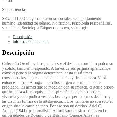
11100
Sin existencias
SKU:
11100
Categorías:
Ciencias sociales
,
Comportamiento
humano
,
Identidad de género
,
No ficción
,
Psicología Psicoanálisis
,
sexualidad
,
Sociología
Etiquetas:
ensayo
,
spicologia
Descripción
Información adicional
Descripción
Colección Omnibus. Los genitales y el destino es un libro poderoso
y sólido; también inesperado. A través de sus páginas aprendemos
cómo el pene y la vagina determinan, hasta sus últimas
consecuencias, la personalidad del macho y de la hembra. Y así
entonces —para Arango— de ellos surgen el sentimiento de
propiedad, las armas que se modelan con su imagen, el genio brioso
que impulsa a la conquista, la inspiración de toda acogedora
vivienda y todo púdico vestido, los rasgos permanentes del alma y
las distintas formas de la inteligencia… Los genitales no son sólo el
origen sino la causa de todo. Por eso son un destino. Ariel C.
Arango (1941), psicoanalista, ex profesor de psicoanálisis en las
universidades de Rosario y de Belgrano (Buenos Aires), es