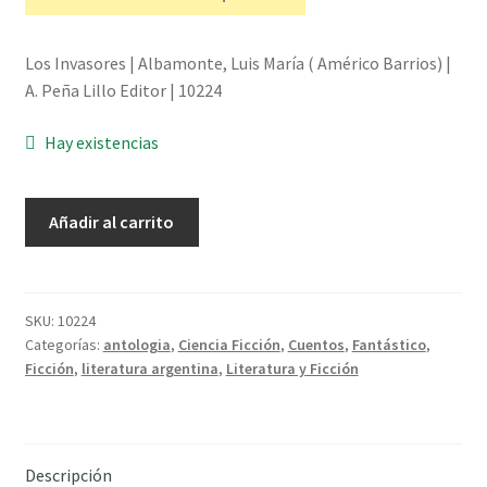
Los Invasores | Albamonte, Luis María ( Américo Barrios) |
A. Peña Lillo Editor | 10224
Hay existencias
Los
Añadir al carrito
Invasores
-
Albamonte,
Luis
SKU:
10224
Categorías:
antologia
,
Ciencia Ficción
,
Cuentos
,
Fantástico
,
María
Ficción
,
literatura argentina
,
Literatura y Ficción
(
Américo
Barrios)
cantidad
Descripción