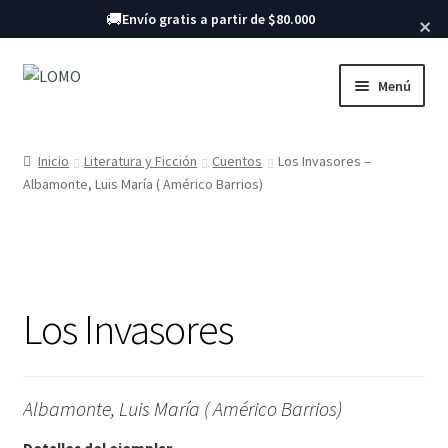
Buscar libros
🚚
Envío gratis a partir de $80.000
×
Ir
Ir
Menú
a
al
la
contenido
Inicio
navegación
Inicio
Literatura y Ficción
Cuentos
Los Invasores –
Albamonte, Luis María ( Américo Barrios)
Libros
Los Invasores
Albamonte, Luis María ( Américo Barrios)