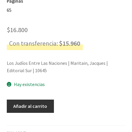
Páginas
65
$
16.800
Con transferencia:
$
15.960
Los Judíos Entre Las Naciones | Maritain, Jacques |
Editorial Sur | 10645
Hay existencias
Los
Añadir al carrito
Judíos
Entre
Las