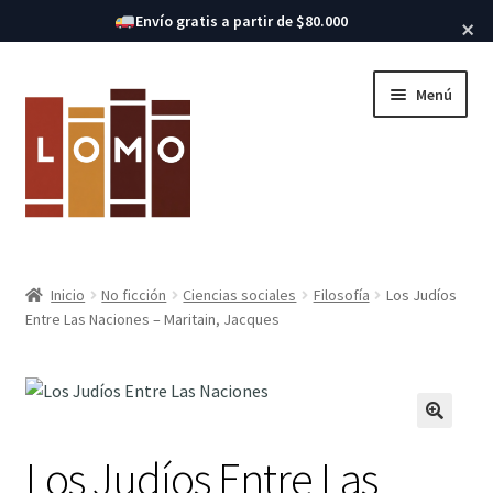
Buscar libros
Envío gratis a partir de $80.000
×
Ir
Ir
Menú
a
al
la
contenido
navegación
Inicio
Inicio
No ficción
Ciencias sociales
Filosofía
Los Judíos
Expandi
Entre Las Naciones – Maritain, Jacques
Libros
el
menú
hijo
Los Judíos Entre Las