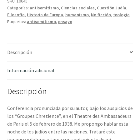
Naciones
SKU:
10645
Categorías:
antisemitismo
,
Ciencias sociales
,
Cuestión Judía
,
-
Filosofía
,
Historia de Europa
,
humanismo
,
No ficción
,
teologia
Maritain,
Etiquetas:
antisemitismo
,
ensayo
Jacques
cantidad
Descripción
Información adicional
Descripción
Conferencia pronunciada por su autor, bajo los auspicios de
los “Groupes Chretiente”, en el Theatre des Ambassadeurs
de Paris el 5 de febrero de 1938. Me propongo hablar esta
noche de los judíos entre las naciones. Trataré este
inmenso y doloroso tema con sentimiento de mi