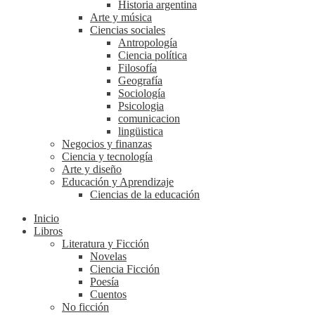
Historia argentina
Arte y música
Ciencias sociales
Antropología
Ciencia política
Filosofía
Geografía
Sociología
Psicologia
comunicacion
lingüistica
Negocios y finanzas
Ciencia y tecnología
Arte y diseño
Educación y Aprendizaje
Ciencias de la educación
Inicio
Libros
Literatura y Ficción
Novelas
Ciencia Ficción
Poesía
Cuentos
No ficción