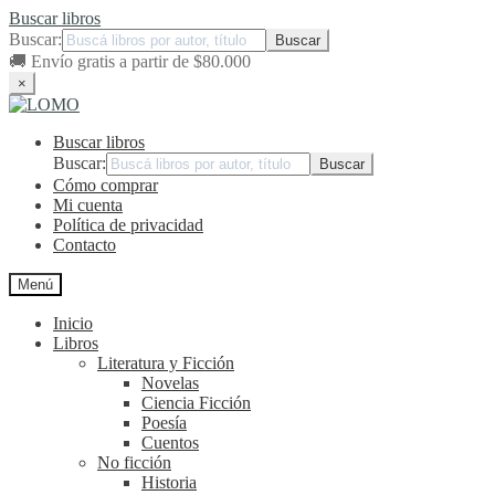
Buscar libros
Buscar:
🚚
Envío gratis a partir de $80.000
×
Ir
Ir
a
al
Buscar libros
la
contenido
navegación
Buscar:
Cómo comprar
Mi cuenta
Política de privacidad
Contacto
Menú
Inicio
Libros
Literatura y Ficción
Novelas
Ciencia Ficción
Poesía
Cuentos
No ficción
Historia