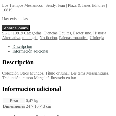
Los Tiempos Mesiánicos | Sendy, Jean | Plaza & Janes Editores |
10819
Hay existencias
Los
Añadir al carrito
Tiempos
SKU:
10819
Categorías:
Ciencias Ocultas
,
Esoterismo
,
Historia
Mesiánicos
Alternativa
,
mitologia
,
No ficción
,
Paleoastronáutica
,
Ufología
-
Sendy,
Descripción
Jean
Información adicional
cantidad
Descripción
Colección Otros Mundos. Título original: Les tems Messianiques.
Traducción: ramón Margalef. Ilustrado en b/n.
Información adicional
Peso
0,47 kg
Dimensiones
24 × 16 × 3 cm