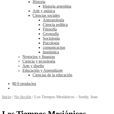
Historia
Historia argentina
Arte y música
Ciencias sociales
Antropología
Ciencia política
Filosofía
Geografía
Sociología
Psicologia
comunicacion
lingüistica
Negocios y finanzas
Ciencia y tecnología
Arte y diseño
Educación y Aprendizaje
Ciencias de la educación
$
0
0 productos
Inicio
/
No ficción
/
Los Tiempos Mesiánicos – Sendy, Jean
Los Tiempos Mesiánicos