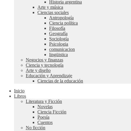
Historia argentina
Arte y música
Ciencias sociales
Antropología
Ciencia política
Filosofía
Geografía
Sociología
Psicologia
comunicacion
lingüistica
Negocios y finanzas
Ciencia y tecnología
Arte y diseño
Educación y Aprendizaje
Ciencias de la educación
Inicio
Libros
Literatura y Ficción
Novelas
Ciencia Ficción
Poesía
Cuentos
No ficción