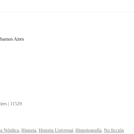
 Buenos Aires
ires | 11529
ra Nórdica
,
Historia
,
Historia Universal
,
Historiografía
,
No ficción