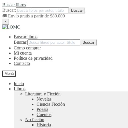
Buscar libros
Buscar:
🚚
Envío gratis a partir de $80.000
×
Ir
Ir
a
al
Buscar libros
la
contenido
navegación
Buscar:
Cómo comprar
Mi cuenta
Política de privacidad
Contacto
Menú
Inicio
Libros
Literatura y Ficción
Novelas
Ciencia Ficción
Poesía
Cuentos
No ficción
Historia