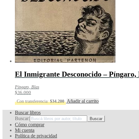
El Inmigrante Desconocido – Píngaro, 
Píngaro, Blas
$
36.000
Añadir al carrito
Con transferencia:
$
34.200
Buscar libros
Buscar:
Cómo comprar
Mi cuenta
Política de privacidad