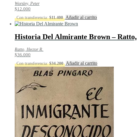
Worsley, Peter
$
12.000
Añadir al carrito
Con transferencia:
$
11.400
Historia Del Almirante Brown – Ratto,
Ratto, Hector R.
$
36.000
Añadir al carrito
Con transferencia:
$
34.200