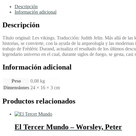
-
Durand,
Descripción
Frederic
Información adicional
cantidad
Descripción
Título original: Les vikings. Traducción: Judith Jelin. Más allá de la
historias, se convierte, con la ayuda de la arqueología y las modernas
trabajo de Frédéric Durand, actualiza el resultado de los últimos desc
legendario universo en el cual, durante siglos de fuego, se gesta, casi
Información adicional
Peso
0,08 kg
Dimensiones
24 × 16 × 3 cm
Productos relacionados
El Tercer Mundo – Worsley, Peter