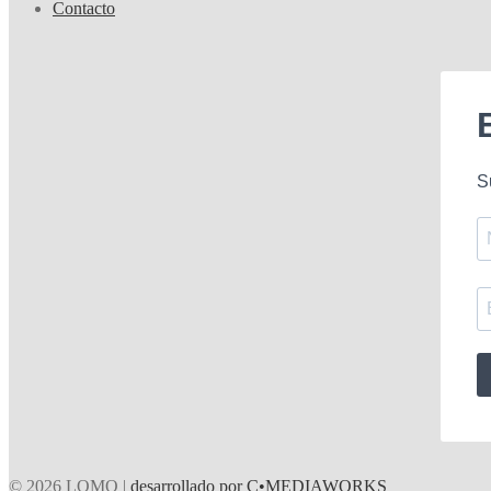
Contacto
S
© 2026 LOMO |
desarrollado por C•MEDIAWORKS