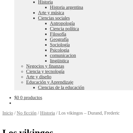
Historia
Historia argentina
Arte y música
Ciencias sociales
Antropología
Ciencia política
Filosofía
Geografía
Sociología
Psicologia
comunicacion
lingüistica
Negocios y finanzas
Ciencia y tecnología
Arte y diseño
Educación y Aprendizaje
Ciencias de la educación
$
0
0 productos
Inicio
/
No ficción
/
Historia
/
Los vikingos – Durand, Frederic
Los vikingos