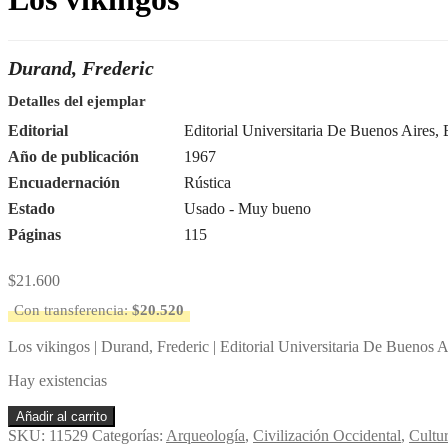
Durand, Frederic
Detalles del ejemplar
Editorial
Editorial Universitaria De Buenos Aires,
Año de publicación
1967
Encuadernación
Rústica
Estado
Usado - Muy bueno
Páginas
115
$
21.600
Con transferencia:
$
20.520
Los vikingos | Durand, Frederic | Editorial Universitaria De Buenos A
Hay existencias
Los
Añadir al carrito
vikingos
SKU:
11529
Categorías:
Arqueología
,
Civilización Occidental
,
Cultu