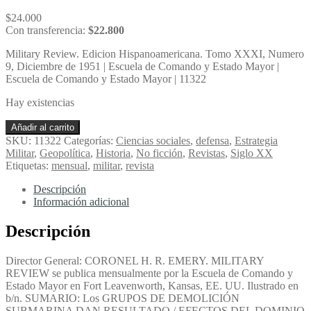
$
24.000
Con transferencia:
$
22.800
Military Review. Edicion Hispanoamericana. Tomo XXXI, Numero
9, Diciembre de 1951 | Escuela de Comando y Estado Mayor |
Escuela de Comando y Estado Mayor | 11322
Hay existencias
Military
Añadir al carrito
Review.
SKU:
11322
Categorías:
Ciencias sociales
,
defensa
,
Estrategia
Edicion
Militar
,
Geopolítica
,
Historia
,
No ficción
,
Revistas
,
Siglo XX
Hispanoamericana.
Etiquetas:
mensual
,
militar
,
revista
Tomo
XXXI,
Descripción
Numero
Información adicional
9,
Diciembre
Descripción
de
1951
Director General: CORONEL H. R. EMERY. MILITARY
-
REVIEW se publica mensualmente por la Escuela de Comando y
Escuela
Estado Mayor en Fort Leavenworth, Kansas, EE. UU. Ilustrado en
de
b/n. SUMARIO: Los GRUPOS DE DEMOLICIÓN
Comando
SUBMARINA DAN RESULTADO / EFECTOS DEL DOMINIO