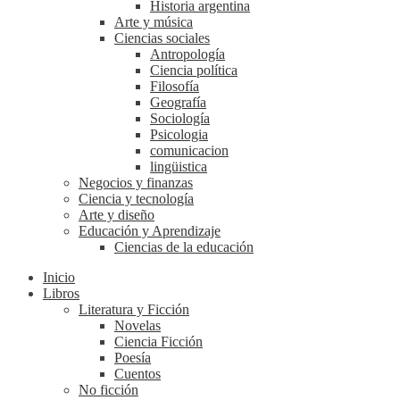
Historia argentina
Arte y música
Ciencias sociales
Antropología
Ciencia política
Filosofía
Geografía
Sociología
Psicologia
comunicacion
lingüistica
Negocios y finanzas
Ciencia y tecnología
Arte y diseño
Educación y Aprendizaje
Ciencias de la educación
Inicio
Libros
Literatura y Ficción
Novelas
Ciencia Ficción
Poesía
Cuentos
No ficción