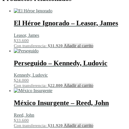
El Héroe Ignorado – Leasor, James
Leasor, James
$
33.600
Añadir al carrito
Con transferencia:
$
31.920
Perseguido – Kennedy, Ludovic
Kennedy, Ludovic
$
24.000
Añadir al carrito
Con transferencia:
$
22.800
México Insurgente – Reed, John
Reed, John
$
33.600
Añadir al carrito
Con transferencia:
$
31.920