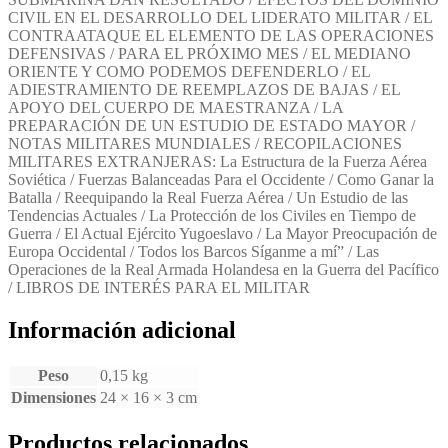
y
CIVIL EN EL DESARROLLO DEL LIDERATO MILITAR / EL
Estado
CONTRAATAQUE EL ELEMENTO DE LAS OPERACIONES
Mayor
DEFENSIVAS / PARA EL PRÓXIMO MES / EL MEDIANO
cantidad
ORIENTE Y COMO PODEMOS DEFENDERLO / EL
ADIESTRAMIENTO DE REEMPLAZOS DE BAJAS / EL
APOYO DEL CUERPO DE MAESTRANZA / LA
PREPARACIÓN DE UN ESTUDIO DE ESTADO MAYOR /
NOTAS MILITARES MUNDIALES / RECOPILACIONES
MILITARES EXTRANJERAS: La Estructura de la Fuerza Aérea
Soviética / Fuerzas Balanceadas Para el Occidente / Como Ganar la
Batalla / Reequipando la Real Fuerza Aérea / Un Estudio de las
Tendencias Actuales / La Protección de los Civiles en Tiempo de
Guerra / El Actual Ejército Yugoeslavo / La Mayor Preocupación de
Europa Occidental / Todos los Barcos Síganme a mí” / Las
Operaciones de la Real Armada Holandesa en la Guerra del Pacífico
/ LIBROS DE INTERÉS PARA EL MILITAR
Información adicional
Peso
0,15 kg
Dimensiones
24 × 16 × 3 cm
Productos relacionados