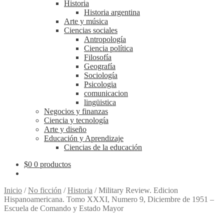
Historia
Historia argentina
Arte y música
Ciencias sociales
Antropología
Ciencia política
Filosofía
Geografía
Sociología
Psicologia
comunicacion
lingüistica
Negocios y finanzas
Ciencia y tecnología
Arte y diseño
Educación y Aprendizaje
Ciencias de la educación
$
0
0 productos
Inicio
/
No ficción
/
Historia
/
Military Review. Edicion
Hispanoamericana. Tomo XXXI, Numero 9, Diciembre de 1951 –
Escuela de Comando y Estado Mayor