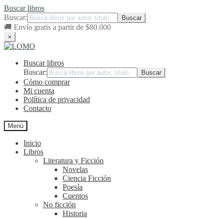
Buscar libros
Buscar:
🚚
Envío gratis a partir de $80.000
×
Ir
Ir
a
al
Buscar libros
la
contenido
navegación
Buscar:
Cómo comprar
Mi cuenta
Política de privacidad
Contacto
Menú
Inicio
Libros
Literatura y Ficción
Novelas
Ciencia Ficción
Poesía
Cuentos
No ficción
Historia