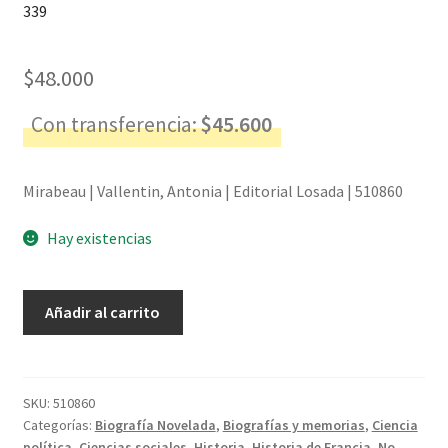
339
$
48.000
Con transferencia:
$
45.600
Mirabeau | Vallentin, Antonia | Editorial Losada | 510860
Hay existencias
Mirabeau
Añadir al carrito
-
Vallentin,
Antonia
cantidad
SKU:
510860
Categorías:
Biografía Novelada
,
Biografías y memorias
,
Ciencia
política
,
Ciencias sociales
,
Historia
,
Historia de Francia
,
No