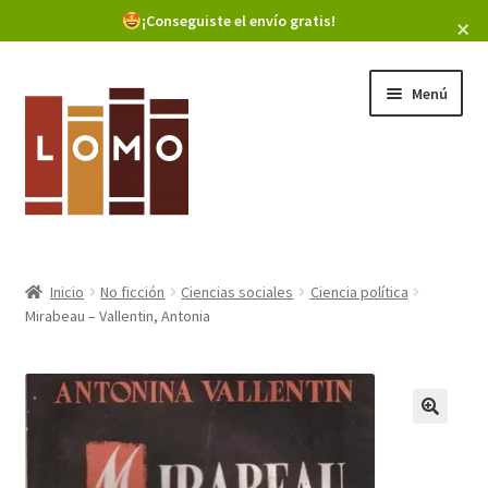
Buscar libros
¡Conseguiste el envío gratis!
×
Ir
Ir
Menú
a
al
la
contenido
navegación
Inicio
Inicio
No ficción
Ciencias sociales
Ciencia política
Expandi
Mirabeau – Vallentin, Antonia
Libros
el
menú
hijo