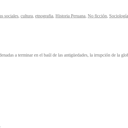
as sociales
,
cultura
,
etnografia
,
Historia Peruana
,
No ficción
,
Sociologí
denadas a terminar en el baúl de las antigüedades, la irrupción de la glo
.