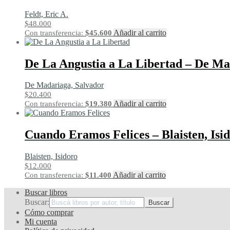
Feldt, Eric A.
$
48.000
Añadir al carrito
Con transferencia:
$
45.600
De La Angustia a La Libertad – De Ma
De Madariaga, Salvador
$
20.400
Añadir al carrito
Con transferencia:
$
19.380
Cuando Eramos Felices – Blaisten, Isi
Blaisten, Isidoro
$
12.000
Añadir al carrito
Con transferencia:
$
11.400
Buscar libros
Buscar:
Cómo comprar
Mi cuenta