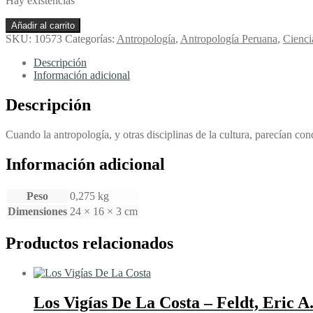
Hay existencias
No
Añadir al carrito
Hay
SKU:
10573
Categorías:
Antropología
,
Antropología Peruana
,
Cienci
País
Más
Descripción
Diverso.
Información adicional
Compendio
De
Descripción
Antropología
Peruana
Cuando la antropología, y otras disciplinas de la cultura, parecían con
-
Degregori,
Información adicional
Carlos
Iván
cantidad
Peso
0,275 kg
Dimensiones
24 × 16 × 3 cm
Productos relacionados
Los Vigías De La Costa – Feldt, Eric A