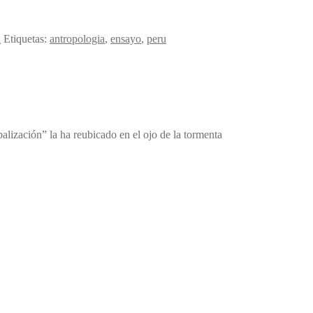
a
Etiquetas:
antropologia
,
ensayo
,
peru
balización” la ha reubicado en el ojo de la tormenta