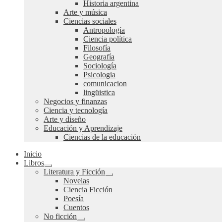
Historia argentina
Arte y música
Ciencias sociales
Antropología
Ciencia política
Filosofía
Geografía
Sociología
Psicologia
comunicacion
lingüistica
Negocios y finanzas
Ciencia y tecnología
Arte y diseño
Educación y Aprendizaje
Ciencias de la educación
Inicio
Libros
Expandir
Literatura y Ficción
el
Expandir
Novelas
menú
el
Ciencia Ficción
hijo
menú
Poesía
hijo
Cuentos
No ficción