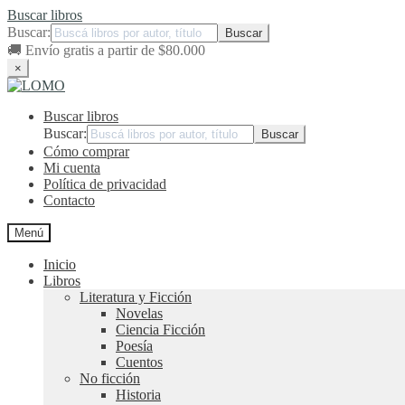
Buscar libros
Buscar:
🚚
Envío gratis a partir de $80.000
×
Ir
Ir
a
al
Buscar libros
la
contenido
navegación
Buscar:
Cómo comprar
Mi cuenta
Política de privacidad
Contacto
Menú
Inicio
Libros
Literatura y Ficción
Novelas
Ciencia Ficción
Poesía
Cuentos
No ficción
Historia