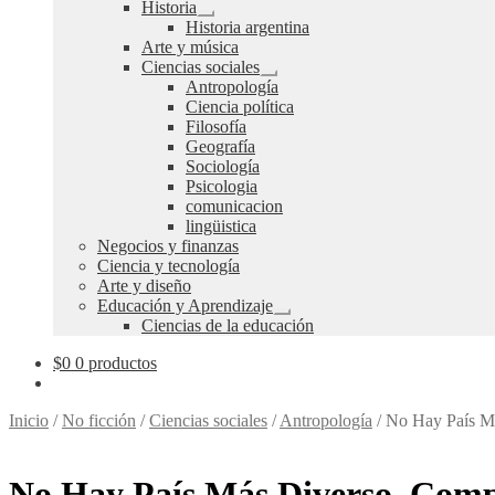
Expandir
Historia
el
Expandir
Historia argentina
menú
el
Arte y música
hijo
menú
Ciencias sociales
hijo
Expandir
Antropología
el
Ciencia política
menú
Filosofía
hijo
Geografía
Sociología
Psicologia
comunicacion
lingüistica
Negocios y finanzas
Ciencia y tecnología
Arte y diseño
Educación y Aprendizaje
Expandir
Ciencias de la educación
el
menú
$
0
0 productos
hijo
Inicio
/
No ficción
/
Ciencias sociales
/
Antropología
/
No Hay País Má
No Hay País Más Diverso. Comp