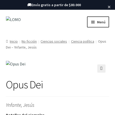
Buscar libros
🚚
Envío gratis a partir de $80.000
×
Ir
Ir
Menú
a
al
la
contenido
Inicio
navegación
Inicio
No ficción
Ciencias sociales
Ciencia política
Opus
Dei – Ynfante, Jesús
Libros
🔍
Opus Dei
Ynfante, Jesús