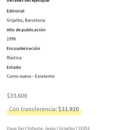
Detalles del ejemplar
Editorial
Grijalbo, Barcelona
Año de publicación
1996
Encuadernación
Rústica
Estado
Como nuevo - Excelente
$
33.600
Con transferencia:
$
31.920
Opus Dei | Ynfante, Jesús | Grijalbo | 10353