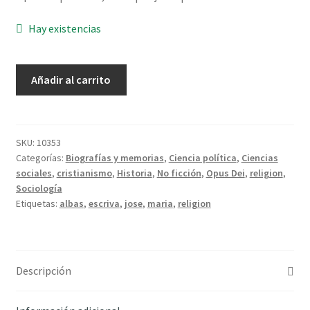
Hay existencias
Opus
Añadir al carrito
Dei
-
Ynfante,
Jesús
SKU:
10353
Categorías:
Biografías y memorias
,
Ciencia política
,
Ciencias
cantidad
sociales
,
cristianismo
,
Historia
,
No ficción
,
Opus Dei
,
religion
,
Sociología
Etiquetas:
albas
,
escriva
,
jose
,
maria
,
religion
Descripción