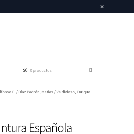
×
$
0
0 productos
nso E. / Díaz Padrón, Matías / Valdivieso, Enrique
ntura Española