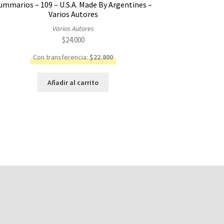
ummarios – 109 – U.S.A. Made By Argentines –
Varios Autores
Varios Autores
$
24.000
Con transferencia:
$
22.800
Añadir al carrito