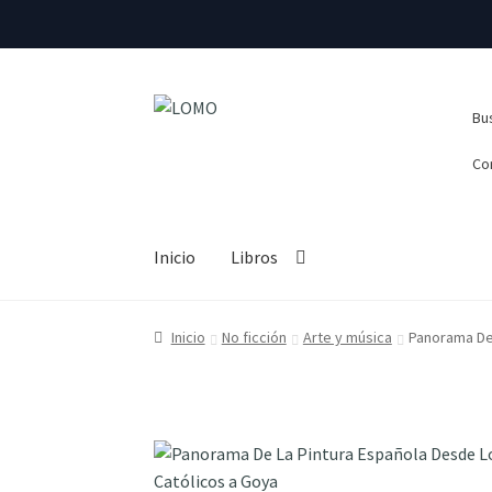
Ir
Ir
Busca
Bus
a
al
la
contenido
Co
navegación
Inicio
Libros
Inicio
No ficción
Arte y música
Panorama De 