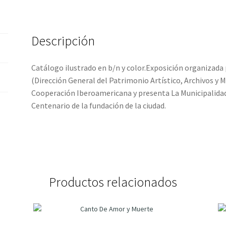
a
Goya
-
Descripción
Pérez
Sánchez,
Catálogo ilustrado en b/n y color.Exposición organizada 
Alfonso
(Dirección General del Patrimonio Artístico, Archivos y M
E.
Cooperación Iberoamericana y presenta La Municipalidad
/
Centenario de la fundación de la ciudad.
Díaz
Padrón,
Matías
/
Valdivieso,
Enrique
Productos relacionados
cantidad