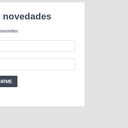
e novedades
ewsletter.
BIRME