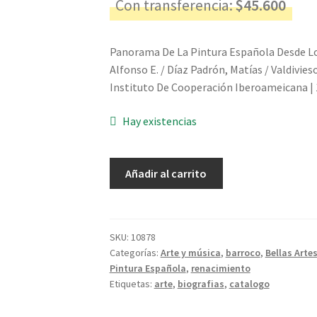
Con transferencia:
$
45.600
Panorama De La Pintura Española Desde Los
Alfonso E. / Díaz Padrón, Matías / Valdivies
Instituto De Cooperación Iberoameicana |
Hay existencias
Panorama
Añadir al carrito
De
La
Pintura
Española
SKU:
10878
Categorías:
Arte y música
,
barroco
,
Bellas Arte
Desde
Pintura Española
,
renacimiento
Los
Etiquetas:
arte
,
biografias
,
catalogo
Reyes
Católicos