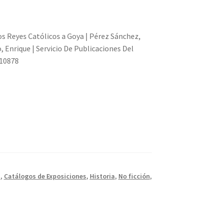
 Reyes Católicos a Goya | Pérez Sánchez,
o, Enrique | Servicio De Publicaciones Del
 10878
s
,
Catálogos de Exposiciones
,
Historia
,
No ficción
,