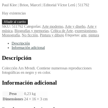
Paul Klee | Brion, Marcel | Editorial Víctor Lerú | 511792
Hay existencias
Paul
Añadir al carrito
Klee
SKU:
511792
Categorías:
Arte moderno
,
Arte y diseño
,
Arte y
-
música
,
Biografías y memorias
,
Crítica de Arte
,
expresionismo
,
Brion,
Monografía
,
No ficción
,
Pintura y dibujo
Etiquetas:
arte
,
pintura
Marcel
cantidad
Descripción
Información adicional
Descripción
Colección Ars Mvndi. Contiene numerosas reproducciones
fotográficas en negro y en color.
Información adicional
Peso
0,23 kg
Dimensiones
24 × 16 × 3 cm