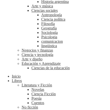
Historia argentina
Arte y música
Ciencias sociales
Antropología
Ciencia política
Filosofía
Geografía
Sociología
Psicologia
comunicacion
lingüistica
Negocios y finanzas
Ciencia y tecnología
Arte y diseño
Educación y Aprendizaje
Ciencias de la educación
Inicio
Libros
Literatura y Ficción
Novelas
Ciencia Ficción
Poesía
Cuentos
No ficción