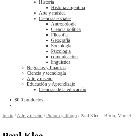
Historia
Historia argentina
Arte y música
Ciencias sociales
Antropología
Ciencia política
Filosofía
Geografía
Sociología
Psicologia
comunicacion
lingüistica
Negocios y finanzas
Ciencia y tecnología
Arte y diseño
Educación y Aprendizaje
Ciencias de la educación
$
0
0 productos
Inicio
/
Arte y diseño
/
Pintura y dibujo
/
Paul Klee – Brion, Marcel
Paul Klee