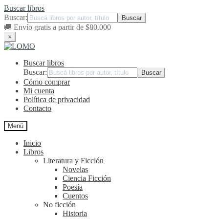
Buscar libros
Buscar:
🚚
Envío gratis a partir de $80.000
×
Ir
Ir
a
al
Buscar libros
la
contenido
navegación
Buscar:
Cómo comprar
Mi cuenta
Política de privacidad
Contacto
Menú
Inicio
Libros
Literatura y Ficción
Novelas
Ciencia Ficción
Poesía
Cuentos
No ficción
Historia