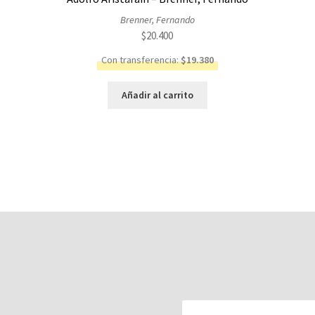
Brenner, Fernando
$
20.400
Con transferencia:
$
19.380
Añadir al carrito