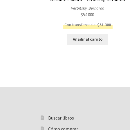
Verbitsky, Bernardo
$
54.000
Con transferencia:
$
51.300
Añadir al carrito
Buscar libros
Buscar:
Cómo comprar