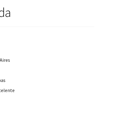
da
Aires
pas
celente