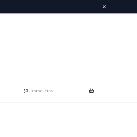
×
$
0
0 productos