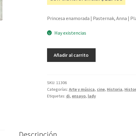
Princesa enamorada | Pasternak, Anna | Pl
Hay existencias
Princesa
Añadir al carrito
enamorada
-
Pasternak,
Anna
SKU:
11306
Categorías:
Arte y música
,
cine
,
Historia
,
Histor
cantidad
Etiquetas:
di
,
ensayo
,
lady
Descripción