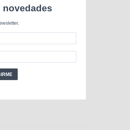
e novedades
ewsletter.
BIRME