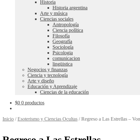
Historia
Historia argentina
Arte y música
Ciencias sociales
Antropología
Ciencia política
Filosofía
Geografía
Sociología
Psicologia
comunicacion
lingüistica
Negocios y finanzas
Ciencia y tecnología
Arte y diseño
Educación y Aprendizaje
Ciencias de la educación
$
0
0 productos
Inicio
/
Esoterismo y Ciencias Ocultas
/
Regreso a Las Estrellas – Vo
Regreso a Las Estrellas