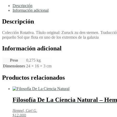
Las
Estrellas
Descripción
-
Información adicional
Von
Däniken,
Descripción
Erich
cantidad
Colección Rotativa. Título original: Zuruck zu den sternen. Traducci
pequeño Sol que flota en uno de los extremos de la galaxia
Información adicional
Peso
0,275 kg
Dimensiones
24 × 16 × 3 cm
Productos relacionados
Filosofía De La Ciencia Natural – Hem
Hempel, Carl G.
$
12.000