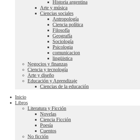
Historia argentina
Arte y música
Ciencias sociales
Antropología
Ciencia política
Filosofía
Geografía
Sociología
Psicologia
comunicacion
lingüistica
Negocios y finanzas
Ciencia y tecnología
Arte y diseño
Educación y Aprendizaje
Ciencias de la educación
Inicio
Libros
Literatura y Ficción
Novelas
Ciencia Ficción
Poesía
Cuentos
No ficción