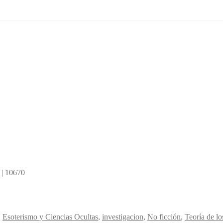
 | 10670
,
Esoterismo y Ciencias Ocultas
,
investigacion
,
No ficción
,
Teoría de l