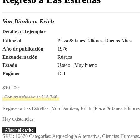
Von Däniken, Erich
Detalles del ejemplar
Editorial
Plaza & Janes Editores, Buenos Aires
Año de publicación
1976
Encuadernación
Rústica
Estado
Usado - Muy bueno
Páginas
158
$
19.200
Con transferencia:
$
18.240
Regreso a Las Estrellas | Von Däniken, Erich | Plaza & Janes Editores
Hay existencias
Regreso
Añadir al carrito
a
SKU:
10670
Categorías:
Arqueología Alternativa
,
Ciencias Humanas