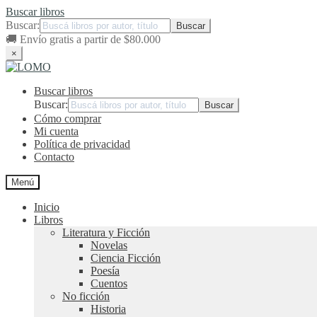
Buscar libros
Buscar:
🚚
Envío gratis a partir de $80.000
×
Ir
Ir
a
al
Buscar libros
la
contenido
navegación
Buscar:
Cómo comprar
Mi cuenta
Política de privacidad
Contacto
Menú
Inicio
Libros
Literatura y Ficción
Novelas
Ciencia Ficción
Poesía
Cuentos
No ficción
Historia