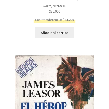
Ratto, Hector R.
$
36.000
Con transferencia:
$
34.200
Añadir al carrito