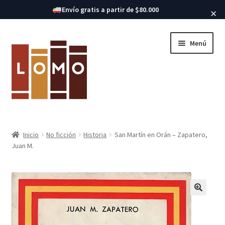
Buscar libros
Envío gratis a partir de $80.000
×
Ir
Ir
Menú
a
al
la
contenido
navegación
Inicio
Inicio
No ficción
Historia
San Martín en Orán – Zapatero,
Expandi
Juan M.
Libros
el
menú
hijo