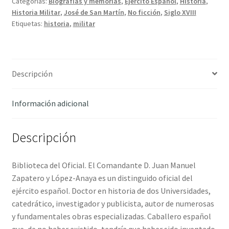
Categorías:
Biografías y memorias
,
Ejército Español
,
Historia
,
Zapatero,
Historia Militar
,
José de San Martín
,
No ficción
,
Siglo XVIII
Juan
Etiquetas:
historia
,
militar
M.
cantidad
Descripción
Información adicional
Descripción
Biblioteca del Oficial. El Comandante D. Juan Manuel
Zapatero y López-Anaya es un distinguido oficial del
ejército español. Doctor en historia de dos Universidades,
catedrático, investigador y publicista, autor de numerosas
y fundamentales obras especializadas. Caballero español