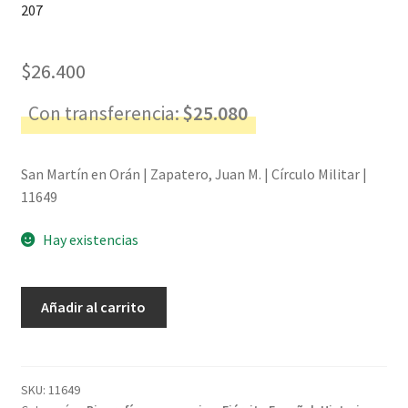
207
$
26.400
Con transferencia:
$
25.080
San Martín en Orán | Zapatero, Juan M. | Círculo Militar |
11649
Hay existencias
San
Añadir al carrito
Martín
en
Orán
-
SKU:
11649