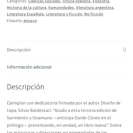
Categorías:
Ciencias sociales
,
crítica literaria
,
Filosofía
,
Dardo
Historia de la cultura
,
humanidades
,
literatura argentina
,
cantidad
Literatura Española
,
Literatura y Ficción
,
No ficción
Etiqueta:
ensayo
Descripción
Información adicional
Descripción
Ejemplar con dedicatoria firmada por el autor. Diseño de
tapa: Silvio Baldessari. “Acudo a esta tercera edición de
Sarmiento y Unamuno —anticipa Dardo Cúneo en el
prólogo— presentando, en verdad, un libro nuevo”. Sobre
las estrucuras y direcciones no enmendadas de las