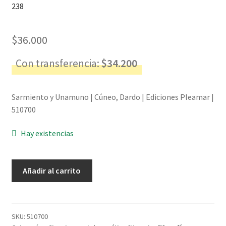
238
$
36.000
Con transferencia:
$
34.200
Sarmiento y Unamuno | Cúneo, Dardo | Ediciones Pleamar |
510700
Hay existencias
Sarmiento
Añadir al carrito
y
Unamuno
-
Cúneo,
SKU:
510700