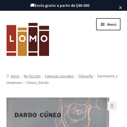
Buscar libros
🚚
Envío gratis a partir de $80.000
×
Ir
Ir
Menú
a
al
la
contenido
navegación
Inicio
Inicio
No ficción
Ciencias sociales
Filosofía
Sarmiento y
Unamuno – Cúneo, Dardo
Libros
🔍