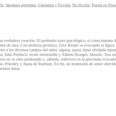
ión
,
literatura argentina
,
Literatura y Ficción
,
No ficción
,
Poesía en Pros
a verdadera creación. El profundo trazo psicológico, el conocimiento de 
ritor de raza. Con destreza pictórica, Orce Remis va evocando la figura 
tes a los diversos campos del saber, alguna, quizá, hasta olvidada injust
rista; Julio Prebisch, rector memorable y Alberto Rouges, filósofo. Tras
s vivos en su obra perdurable y, además, redivivos en la pincelada evo
, Priestley y Juana de Ibarbuni. En fin, un testimonio de amor ofrecido
stras letras.