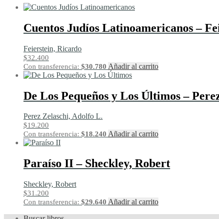
Cuentos Judíos Latinoamericanos – Fei
Feierstein, Ricardo
$
32.400
Añadir al carrito
Con transferencia:
$
30.780
De Los Pequeños y Los Últimos – Perez
Perez Zelaschi, Adolfo L.
$
19.200
Añadir al carrito
Con transferencia:
$
18.240
Paraíso II – Sheckley, Robert
Sheckley, Robert
$
31.200
Añadir al carrito
Con transferencia:
$
29.640
Buscar libros