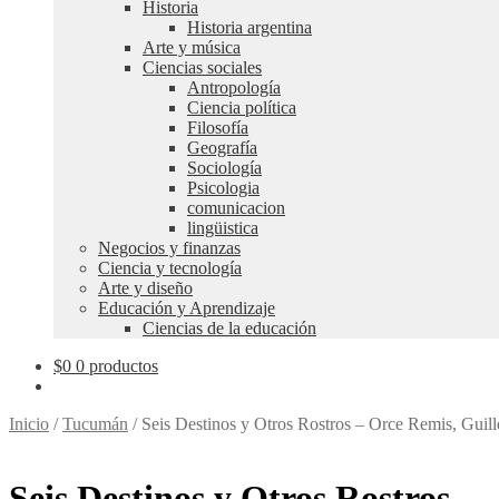
Historia
Historia argentina
Arte y música
Ciencias sociales
Antropología
Ciencia política
Filosofía
Geografía
Sociología
Psicologia
comunicacion
lingüistica
Negocios y finanzas
Ciencia y tecnología
Arte y diseño
Educación y Aprendizaje
Ciencias de la educación
$
0
0 productos
Inicio
/
Tucumán
/
Seis Destinos y Otros Rostros – Orce Remis, Guil
Seis Destinos y Otros Rostros