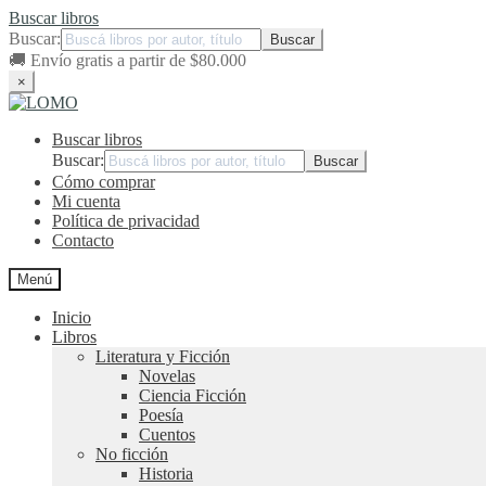
Buscar libros
Buscar:
🚚
Envío gratis a partir de $80.000
×
Ir
Ir
a
al
Buscar libros
la
contenido
navegación
Buscar:
Cómo comprar
Mi cuenta
Política de privacidad
Contacto
Menú
Inicio
Libros
Literatura y Ficción
Novelas
Ciencia Ficción
Poesía
Cuentos
No ficción
Historia