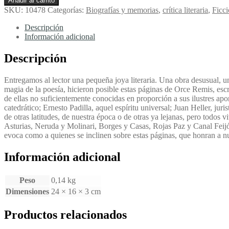
Añadir al carrito
Destinos
SKU:
10478
Categorías:
Biografías y memorias
,
crítica literaria
,
Ficc
y
Otros
Descripción
Rostros
Información adicional
-
Orce
Descripción
Remis,
Guillermo
Entregamos al lector una pequeña joya literaria. Una obra desusual, un
cantidad
magia de la poesía, hicieron posible estas páginas de Orce Remis, esc
de ellas no suficientemente conocidas en proporción a sus ilustres apor
catedrático; Ernesto Padilla, aquel espíritu universal; Juan Heller, ju
de otras latitudes, de nuestra época o de otras ya lejanas, pero todo
Asturias, Neruda y Molinari, Borges y Casas, Rojas Paz y Canal Feijóo
evoca como a quienes se inclinen sobre estas páginas, que honran a nue
Información adicional
Peso
0,14 kg
Dimensiones
24 × 16 × 3 cm
Productos relacionados