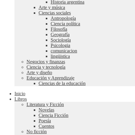
Historia argentina
Arte y música
Ciencias sociales
Antropología
Ciencia política
Filosofía
Geografía
Sociología
Psicologia
comunicacion
lingüistica
Negocios y finanzas
Ciencia y tecnología
Arte y diseño
Educación y Aprendizaje
Ciencias de la educación
Inicio
Libros
Literatura y Ficción
Novelas
Ciencia Ficción
Poesía
Cuentos
No ficción