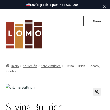
Buscar libros
Envío gratis a partir de $80.000
×
Ir
Ir
Menú
a
al
la
contenido
navegación
Inicio
Inicio
No ficción
Arte y música
Silvina Bullrich – Cocaro,
Expandi
Nicolás
Libros
el
menú
hijo
Silvina Bullrich