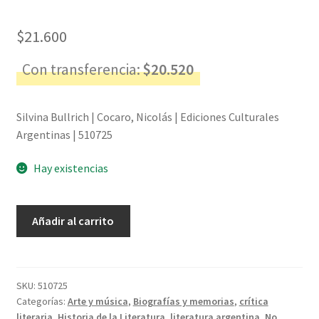
$
21.600
Con transferencia:
$
20.520
Silvina Bullrich | Cocaro, Nicolás | Ediciones Culturales
Argentinas | 510725
Hay existencias
Silvina
Añadir al carrito
Bullrich
-
Cocaro,
Nicolás
SKU:
510725
Categorías:
Arte y música
,
Biografías y memorias
,
crítica
cantidad
literaria
,
Historia de la Literatura
,
literatura argentina
,
No