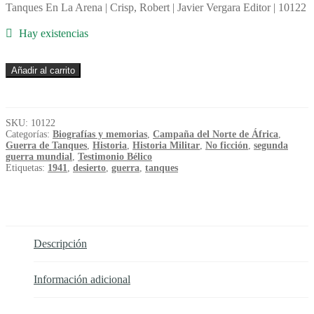
Tanques En La Arena | Crisp, Robert | Javier Vergara Editor | 10122
Hay existencias
Tanques
Añadir al carrito
En
La
Arena
-
SKU:
10122
Crisp,
Categorías:
Biografías y memorias
,
Campaña del Norte de África
,
Robert
Guerra de Tanques
,
Historia
,
Historia Militar
,
No ficción
,
segunda
cantidad
guerra mundial
,
Testimonio Bélico
Etiquetas:
1941
,
desierto
,
guerra
,
tanques
Descripción
Información adicional