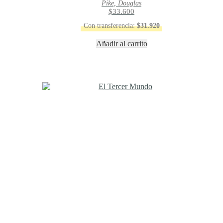
Pike, Douglas
$
33.600
Con transferencia:
$
31.920
Añadir al carrito