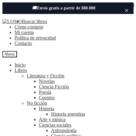
Buscar libros
🚚
Envío gratis a partir de $80.000
×
Ir
Ir
Buscar libros
Buscar:
a
al
Cómo comprar
la
contenido
Mi cuenta
navegación
Política de privacidad
Contacto
Menú
Inicio
Libros
Literatura y Ficción
Novelas
Ciencia Ficción
Poesía
Cuentos
No ficción
Historia
Historia argentina
Arte y música
Ciencias sociales
Antropología
Ciencia política