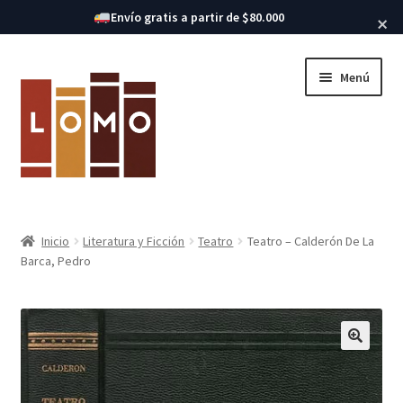
Buscar libros
Envío gratis a partir de $80.000
×
Ir
Ir
Menú
a
al
la
contenido
navegación
Inicio
Inicio
Literatura y Ficción
Teatro
Teatro – Calderón De La
Expandi
Barca, Pedro
Libros
el
menú
hijo