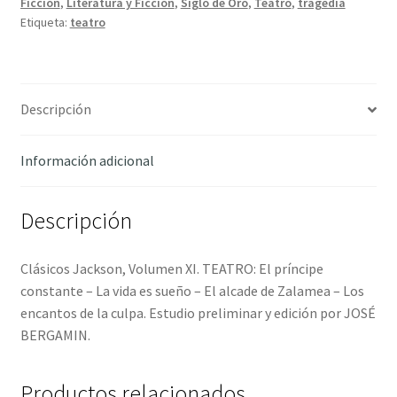
Ficción
,
Literatura y Ficción
,
Siglo de Oro
,
Teatro
,
tragedia
Pedro
Etiqueta:
teatro
cantidad
Descripción
Información adicional
Descripción
Clásicos Jackson, Volumen XI. TEATRO: El príncipe
constante – La vida es sueño – El alcade de Zalamea – Los
encantos de la culpa. Estudio preliminar y edición por JOSÉ
BERGAMIN.
Productos relacionados