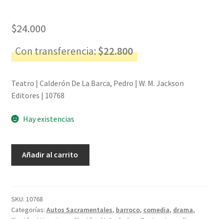
$
24.000
Con transferencia:
$
22.800
Teatro | Calderón De La Barca, Pedro | W. M. Jackson
Editores | 10768
Hay existencias
Teatro
Añadir al carrito
-
Calderón
De
La
SKU:
10768
Categorías:
Autos Sacramentales
,
barroco
,
comedia
,
drama
,
Barca,