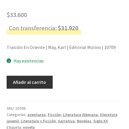
$
33.600
Con transferencia:
$
31.920
Traición En Oriente | May, Karl | Editorial Molino | 10709
Hay existencias
Traición
Añadir al carrito
En
Oriente
-
May,
SKU:
10709
Categorías:
aventuras
,
Ficción
,
Literatura Alemana
,
literatura
Karl
juvenil
,
Literatura y Ficción
,
narrativa
,
Novelas
,
Siglo XX
cantidad
Etiqueta:
novela