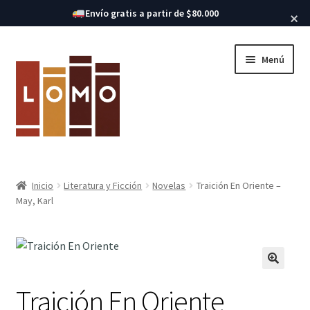
Buscar libros
Envío gratis a partir de $80.000
×
Ir
Ir
Menú
a
al
la
contenido
navegación
Inicio
Inicio
Literatura y Ficción
Novelas
Traición En Oriente –
Expandi
May, Karl
Libros
el
menú
hijo
Traición En Oriente