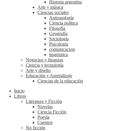
Historia argentina
Arte y música
Ciencias sociales
Antropología
Ciencia política
Filosofía
Geografía
Sociología
Psicologia
comunicacion
lingüistica
Negocios y finanzas
Ciencia y tecnología
Arte y diseño
Educación y Aprendizaje
Ciencias de la educación
Inicio
Libros
Literatura y Ficción
Novelas
Ciencia Ficción
Poesía
Cuentos
No ficción