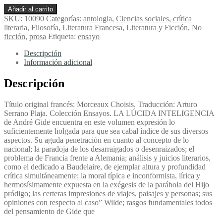
Trozos
Añadir al carrito
Escogidos
SKU:
10090
Categorías:
antologia
,
Ciencias sociales
,
crítica
-
literaria
,
Filosofía
,
Literatura Francesa
,
Literatura y Ficción
,
No
Gide,
ficción
,
prosa
Etiqueta:
ensayo
André
cantidad
Descripción
Información adicional
Descripción
Título original francés: Morceaux Choisis. Traducción: Arturo
Serrano Plaja. Colección Ensayos. LA LÚCIDA INTELIGENCIA
de André Gide encuentra en este volumen expresión lo
suficientemente holgada para que sea cabal índice de sus diversos
aspectos. Su aguda penetración en cuanto al concepto de lo
nacional; la paradoja de los desarraigados o desenraizados; el
problema de Francia frente a Alemania; análisis y juicios literarios,
como el dedicado a Baudelaire, de ejemplar altura y profundidad
crítica simultáneamente; la moral típica e inconformista, lírica y
hermosísimamente expuesta en la exégesis de la parábola del Hijo
pródigo; las certeras impresiones de viajes, paisajes y personas; sus
opiniones con respecto al caso” Wilde; rasgos fundamentales todos
del pensamiento de Gide que