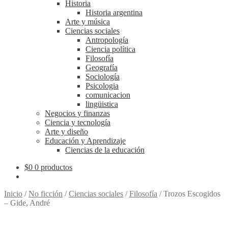
Historia
Historia argentina
Arte y música
Ciencias sociales
Antropología
Ciencia política
Filosofía
Geografía
Sociología
Psicologia
comunicacion
lingüistica
Negocios y finanzas
Ciencia y tecnología
Arte y diseño
Educación y Aprendizaje
Ciencias de la educación
$
0
0 productos
Inicio
/
No ficción
/
Ciencias sociales
/
Filosofía
/
Trozos Escogidos
– Gide, André