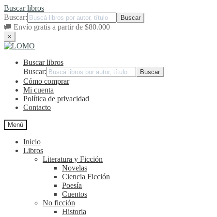
Buscar libros
Buscar:
🚚
Envío gratis a partir de $80.000
×
Ir
Ir
a
al
Buscar libros
la
contenido
navegación
Buscar:
Cómo comprar
Mi cuenta
Política de privacidad
Contacto
Menú
Inicio
Libros
Literatura y Ficción
Novelas
Ciencia Ficción
Poesía
Cuentos
No ficción
Historia