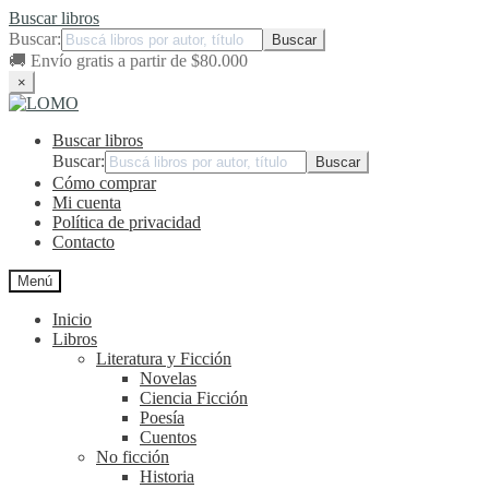
Buscar libros
Buscar:
🚚
Envío gratis a partir de $80.000
×
Ir
Ir
a
al
Buscar libros
la
contenido
navegación
Buscar:
Cómo comprar
Mi cuenta
Política de privacidad
Contacto
Menú
Inicio
Libros
Literatura y Ficción
Novelas
Ciencia Ficción
Poesía
Cuentos
No ficción
Historia