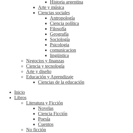
Historia argentina
Arte y música
Ciencias sociales
Antropología
Ciencia política
Filosofía
Geografía
Sociología
Psicologia
comunicacion
lingüistica
Negocios y finanzas
Ciencia y tecnología
Arte y diseño
Educación y Aprendizaje
Ciencias de la educación
Inicio
Libros
Literatura y Ficción
Novelas
Ciencia Ficción
Poesía
Cuentos
No ficción