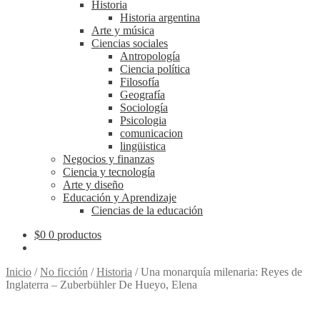
Historia
Historia argentina
Arte y música
Ciencias sociales
Antropología
Ciencia política
Filosofía
Geografía
Sociología
Psicologia
comunicacion
lingüistica
Negocios y finanzas
Ciencia y tecnología
Arte y diseño
Educación y Aprendizaje
Ciencias de la educación
$
0
0 productos
Inicio
/
No ficción
/
Historia
/
Una monarquía milenaria: Reyes de
Inglaterra – Zuberbühler De Hueyo, Elena