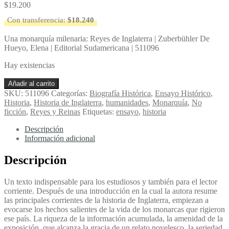
$
19.200
Con transferencia:
$
18.240
Una monarquía milenaria: Reyes de Inglaterra | Zuberbühler De
Hueyo, Elena | Editorial Sudamericana | 511096
Hay existencias
Una
Añadir al carrito
monarquía
SKU:
511096
Categorías:
Biografía Histórica
,
Ensayo Histórico
,
milenaria:
Historia
,
Historia de Inglaterra
,
humanidades
,
Monarquía
,
No
Reyes
ficción
,
Reyes y Reinas
Etiquetas:
ensayo
,
historia
de
Inglaterra
Descripción
-
Información adicional
Zuberbühler
De
Descripción
Hueyo,
Elena
Un texto indispensable para los estudiosos y también para el lector
cantidad
corriente. Después de una introducción en la cual la autora resume
las principales corrientes de la historia de Inglaterra, empiezan a
evocarse los hechos salientes de la vida de los monarcas que rigieron
ese país. La riqueza de la información acumulada, la amenidad de la
exposición, que alcanza la gracia de un relato novelesco, la seriedad