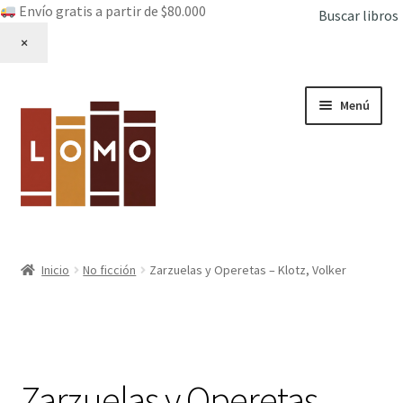
Envío gratis a partir de $80.000
Buscar libros
×
Ir
Ir
Menú
a
al
la
contenido
navegación
Inicio
Inicio
No ficción
Zarzuelas y Operetas – Klotz, Volker
Expandi
Libros
el
menú
hijo
Zarzuelas y Operetas