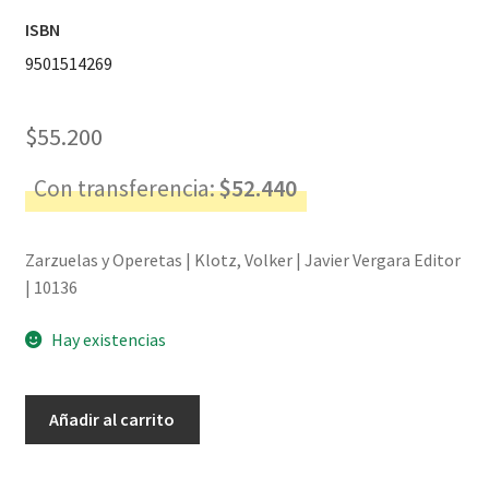
ISBN
9501514269
$
55.200
Con transferencia:
$
52.440
Zarzuelas y Operetas | Klotz, Volker | Javier Vergara Editor
| 10136
Hay existencias
Zarzuelas
Añadir al carrito
y
Operetas