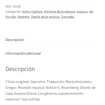
-
Klotz,
SKU:
10136
Categorías:
Arte y Cultura
,
Historia de la música
,
musica
,
No
Volker
ficción
,
Opereta
,
Teoría de la música
,
Zarzuela
cantidad
Descripción
Información adicional
Descripción
Título original: Operette. Traducción: María Antonieta
Gregor. Revisión musical: Walter E. Rosenberg. Diseño de
tapa: Susana Dilena. Los géneros supuestamente
menores” han sufrido