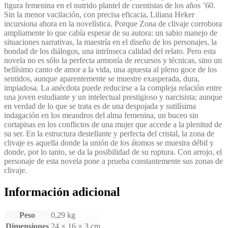
figura femenina en el nutrido plantel de cuentistas de los años ’60.
Sin la menor vacilación, con precisa eficacia, Liliana Heker
incursiona ahora en la novelística. Porque Zona de clivaje corrobora
ampliamente lo que cabía esperar de su autora: un sabio manejo de
situaciones narrativas, la maestría en el diseño de los personajes, la
bondad de los diálogos, una intrínseca calidad del relato. Pero esta
novela no es sólo la perfecta armonía de recursos y técnicas, sino un
bellísimo canto de amor a la vida, una apuesta al pleno goce de los
sentidos, aunque aparentemente se muestre exasperada, dura,
impiadosa. La anécdota puede reducirse a la compleja relación entre
una joven estudiante y un intelectual prestigioso y narcisista; aunque
en verdad de lo que se trata es de una despojada y sutilísima
indagación en los meandros del alma femenina, un buceo sin
cortapisas en los conflictos de una mujer que accede a la plenitud de
su ser. En la estructura destellante y perfecta del cristal, la zona de
clivaje es aquella donde la unión de los átomos se muestra débil y
donde, por lo tanto, se da la posibilidad de su ruptura. Con arrojo, el
personaje de esta novela pone a prueba constantemente sus zonas de
clivaje.
Información adicional
Peso
0,29 kg
Dimensiones
24 × 16 × 3 cm