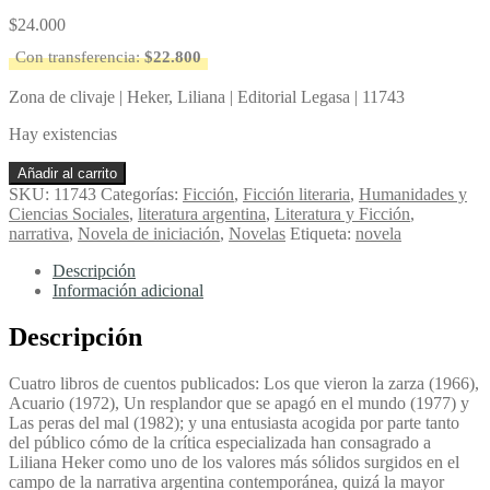
$
24.000
Con transferencia:
$
22.800
Zona de clivaje | Heker, Liliana | Editorial Legasa | 11743
Hay existencias
Zona
Añadir al carrito
de
SKU:
11743
Categorías:
Ficción
,
Ficción literaria
,
Humanidades y
clivaje
Ciencias Sociales
,
literatura argentina
,
Literatura y Ficción
,
-
narrativa
,
Novela de iniciación
,
Novelas
Etiqueta:
novela
Heker,
Liliana
Descripción
cantidad
Información adicional
Descripción
Cuatro libros de cuentos publicados: Los que vieron la zarza (1966),
Acuario (1972), Un resplandor que se apagó en el mundo (1977) y
Las peras del mal (1982); y una entusiasta acogida por parte tanto
del público cómo de la crítica especializada han consagrado a
Liliana Heker como uno de los valores más sólidos surgidos en el
campo de la narrativa argentina contemporánea, quizá la mayor