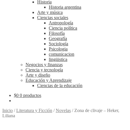
Historia
Historia argentina
Arte y música
Ciencias sociales
Antropología
Ciencia política
Filosofía
Geografía
Sociología
Psicologia
comunicacion
lingüistica
Negocios y finanzas
Ciencia y tecnología
Arte y diseño
Educación y Aprendizaje
Ciencias de la educación
$
0
0 productos
Inicio
/
Literatura y Ficción
/
Novelas
/
Zona de clivaje – Heker,
Liliana