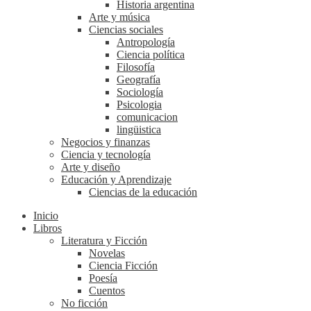
Historia argentina
Arte y música
Ciencias sociales
Antropología
Ciencia política
Filosofía
Geografía
Sociología
Psicologia
comunicacion
lingüistica
Negocios y finanzas
Ciencia y tecnología
Arte y diseño
Educación y Aprendizaje
Ciencias de la educación
Inicio
Libros
Literatura y Ficción
Novelas
Ciencia Ficción
Poesía
Cuentos
No ficción