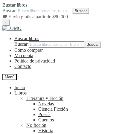
Buscar libros
Buscar:
🚚
Envío gratis a partir de $80.000
×
Ir
Ir
a
al
Buscar libros
la
contenido
navegación
Buscar:
Cómo comprar
Mi cuenta
Política de privacidad
Contacto
Menú
Inicio
Libros
Literatura y Ficción
Novelas
Ciencia Ficción
Poesía
Cuentos
No ficción
Historia