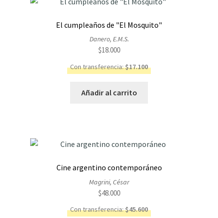
El cumpleaños de "El Mosquito"
Danero, E.M.S.
$
18.000
Con transferencia:
$
17.100
Añadir al carrito
Cine argentino contemporáneo
Magrini, César
$
48.000
Con transferencia:
$
45.600