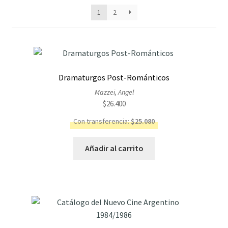
los
1
2
últimos
Dramaturgos Post-Románticos
Mazzei, Angel
$
26.400
Con transferencia:
$
25.080
Añadir al carrito