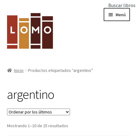
Buscar libros
Ir
Ir
Menú
a
al
la
contenido
navegación
Inicio
Inicio
Productos etiquetados “argentino”
Expandi
Libros
el
argentino
menú
hijo
Ordenado
Mostrando 1–20 de 25 resultados
por