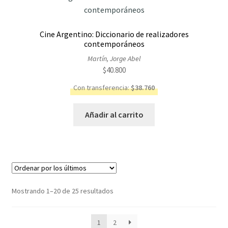
Cine Argentino: Diccionario de realizadores
contemporáneos
Martín, Jorge Abel
$
40.800
Con transferencia:
$
38.760
Añadir al carrito
Ordenado
Mostrando 1–20 de 25 resultados
por
los
1
2
últimos