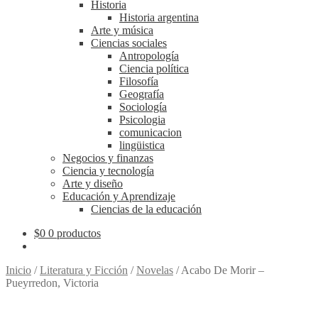
Historia
Historia argentina
Arte y música
Ciencias sociales
Antropología
Ciencia política
Filosofía
Geografía
Sociología
Psicologia
comunicacion
lingüistica
Negocios y finanzas
Ciencia y tecnología
Arte y diseño
Educación y Aprendizaje
Ciencias de la educación
$
0
0 productos
Inicio
/
Literatura y Ficción
/
Novelas
/
Acabo De Morir –
Pueyrredon, Victoria