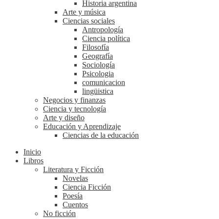
Historia argentina
Arte y música
Ciencias sociales
Antropología
Ciencia política
Filosofía
Geografía
Sociología
Psicologia
comunicacion
lingüistica
Negocios y finanzas
Ciencia y tecnología
Arte y diseño
Educación y Aprendizaje
Ciencias de la educación
Inicio
Libros
Literatura y Ficción
Novelas
Ciencia Ficción
Poesía
Cuentos
No ficción