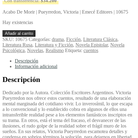
Con transferencia:
$
34.200
Acabo De Morir | Pueyrredon, Victoria | Emecé Editores | 10675
Hay existencias
Acabo
Añadir al carrito
De
SKU:
10675
Categorías:
drama
,
Ficción
,
Literatura Clásica
,
Morir
Literatura Rusa
,
Literatura y Ficción
,
Novela Epistolar
,
Novela
-
Psicológica
,
Novelas
,
Realismo
Etiqueta:
cuentos
Pueyrredon,
Victoria
Descripción
cantidad
Información adicional
Descripción
Dedicado por la Autora. Colección Escritores Argentinos. Victoria
Pueyrredon nos ofrece estos cuentos, resultado de una elaboración
mental marginada del cotidiano vivir. Lo inverosímil, lo que escapa
a lo convencional y lo establecido cobra en algunos de ellos una
intransferible realidad pese a los elementos fantásticos inscriptos en
su trama. En otros, está el tema del fracaso, el desvanecer de las
ilusiones, el rudo golpe de la realidad sobre el frágil muro de los
sueños. En sus relatos, Victoria Pueyrredon escamotea detalles y
condensa en sobrios términos la solución, para dejarnos en libertad