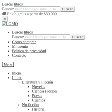
Buscar libros
Buscar:
🚚
Envío gratis a partir de $80.000
×
Ir
Ir
a
al
Buscar libros
la
contenido
navegación
Buscar:
Cómo comprar
Mi cuenta
Política de privacidad
Contacto
Menú
Inicio
Libros
Literatura y Ficción
Novelas
Ciencia Ficción
Poesía
Cuentos
No ficción
Historia