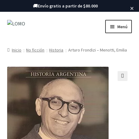
Buscar libros
🚚
Envío gratis a partir de $80.000
×
Ir
Ir
Menú
a
al
la
contenido
Inicio
navegación
Inicio
No ficción
Historia
Arturo Frondizi – Menotti, Emilia
Libros
🔍