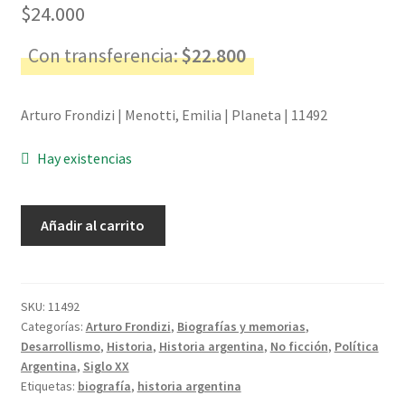
$
24.000
Con transferencia:
$
22.800
Arturo Frondizi | Menotti, Emilia | Planeta | 11492
Hay existencias
Arturo
Añadir al carrito
Frondizi
-
Menotti,
Emilia
SKU:
11492
Categorías:
Arturo Frondizi
,
Biografías y memorias
,
cantidad
Desarrollismo
,
Historia
,
Historia argentina
,
No ficción
,
Política
Argentina
,
Siglo XX
Etiquetas:
biografía
,
historia argentina